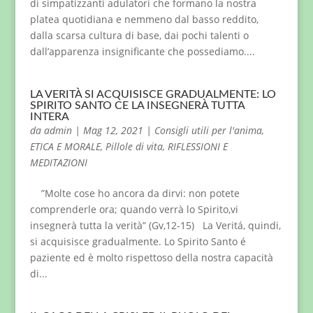
di simpatizzanti adulatori che formano la nostra
platea quotidiana e nemmeno dal basso reddito,
dalla scarsa cultura di base, dai pochi talenti o
dall’apparenza insignificante che possediamo....
LA VERITÀ SI ACQUISISCE GRADUALMENTE: LO
SPIRITO SANTO CE LA INSEGNERÀ TUTTA
INTERA
da
admin
|
Mag 12, 2021
|
Consigli utili per l'anima
,
ETICA E MORALE
,
Pillole di vita
,
RIFLESSIONI E
MEDITAZIONI
”Molte cose ho ancora da dirvi: non potete
comprenderle ora; quando verrà lo Spirito,vi
insegnerà tutta la verità” (Gv,12-15) La Veritá, quindi,
si acquisisce gradualmente. Lo Spirito Santo é
paziente ed è molto rispettoso della nostra capacità
di...