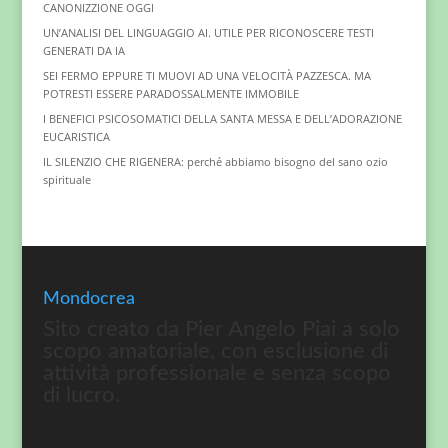
CANONIZZIONE OGGI
UN’ANALISI DEL LINGUAGGIO AI. UTILE PER RICONOSCERE TESTI
GENERATI DA IA
SEI FERMO EPPURE TI MUOVI AD UNA VELOCITÀ PAZZESCA. MA
POTRESTI ESSERE PARADOSSALMENTE IMMOBILE
I BENEFICI PSICOSOMATICI DELLA SANTA MESSA E DELL’ADORAZIONE
EUCARISTICA
IL SILENZIO CHE RIGENERA: perché abbiamo bisogno del sano ozio
spirituale
Mondocrea
Sito creato da Pier Angelo Piai a solo
scopo amatoriale, con esclusione di
attività professionale e senza scopo
di lucro.