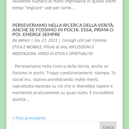
l’evidente numero di morti improvvise in questi ultimi
tempi.”Vegliare” vale per tante...
PERSEVERIAMO NELLA RICERCA DELLA VERITÀ,
ANCHE SE FOSSIMO IN POCHI. ESSA, PRIMA O
POI, EMERGE SEMPRE
da
admin
|
Giu 27, 2023
|
Consigli utili per l'anima
,
ETICA E MORALE
,
Pillole di vita
,
RIFLESSIONI E
MEDITAZIONI
,
VIDEO DI ETICA E SPIRITUALITA'
Perseveriamo nella ricerca della Veritá, anche se
fossimo in pochi. Troppi condizionamenti: stampa, Tv,
social ecc. stanno annebbiando molte menti,
soprattutto tacendo su ciò che si dovrebbe sapere e
mentendo praticamente su quasi tutto. É incredibile
questa...
« Post precedenti
Cerca