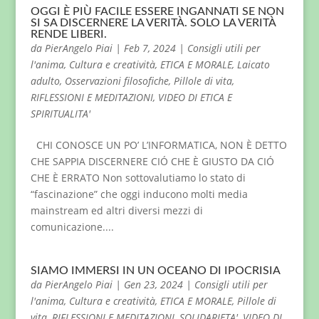
OGGI È PIÙ FACILE ESSERE INGANNATI SE NON
SI SA DISCERNERE LA VERITÀ. SOLO LA VERITÀ
RENDE LIBERI.
da
PierAngelo Piai
|
Feb 7, 2024
|
Consigli utili per
l'anima
,
Cultura e creatività
,
ETICA E MORALE
,
Laicato
adulto
,
Osservazioni filosofiche
,
Pillole di vita
,
RIFLESSIONI E MEDITAZIONI
,
VIDEO DI ETICA E
SPIRITUALITA'
CHI CONOSCE UN PO’ L’INFORMATICA, NON È DETTO
CHE SAPPIA DISCERNERE CIÓ CHE È GIUSTO DA CIÓ
CHE È ERRATO Non sottovalutiamo lo stato di
“fascinazione” che oggi inducono molti media
mainstream ed altri diversi mezzi di
comunicazione....
SIAMO IMMERSI IN UN OCEANO DI IPOCRISIA
da
PierAngelo Piai
|
Gen 23, 2024
|
Consigli utili per
l'anima
,
Cultura e creatività
,
ETICA E MORALE
,
Pillole di
vita
,
RIFLESSIONI E MEDITAZIONI
,
SOLIDARIETA'
,
VIDEO DI