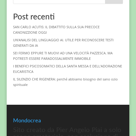
Post recenti
SAN CARLO ACUTIS: IL DIBATTITO SULLA SUA PRECOCE
CANONIZZIONE OGGI
UN’ANALISI DEL LINGUAGGIO AI. UTILE PER RICONOSCERE TESTI
GENERATI DA IA
SEI FERMO EPPURE TI MUOVI AD UNA VELOCITÀ PAZZESCA. MA
POTRESTI ESSERE PARADOSSALMENTE IMMOBILE
I BENEFICI PSICOSOMATICI DELLA SANTA MESSA E DELL’ADORAZIONE
EUCARISTICA
IL SILENZIO CHE RIGENERA: perché abbiamo bisogno del sano ozio
spirituale
Mondocrea
Sito creato da Pier Angelo Piai a solo