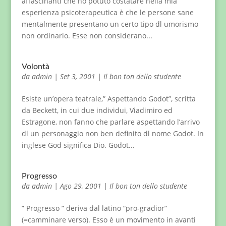
affascinanti che ho potuto costatare nella mia
esperienza psicoterapeutica è che le persone sane
mentalmente presentano un certo tipo dl umorismo
non ordinario. Esse non considerano...
Volontà
da
admin
|
Set 3, 2001
|
Il bon ton dello studente
Esiste un’opera teatrale,” Aspettando Godot”, scritta
da Beckett, in cui due individui, Viadimiro ed
Estragone, non fanno che parlare aspettando l’arrivo
dl un personaggio non ben definito dl nome Godot. In
inglese God significa Dio. Godot...
Progresso
da
admin
|
Ago 29, 2001
|
Il bon ton dello studente
” Progresso ” deriva dal latino “pro-gradior”
(=camminare verso). Esso è un movimento in avanti