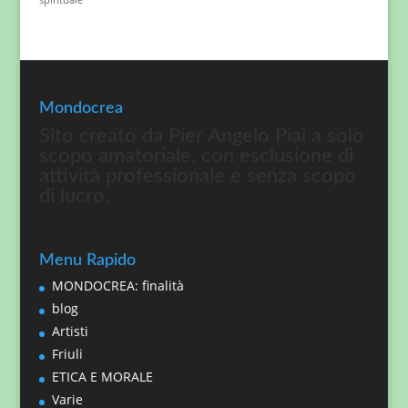
Mondocrea
Sito creato da Pier Angelo Piai a solo
scopo amatoriale, con esclusione di
attività professionale e senza scopo
di lucro.
Menu Rapido
MONDOCREA: finalità
blog
Artisti
Friuli
ETICA E MORALE
Varie