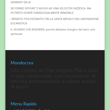
GENERATI DA IA
SEI FERMO EPPURE TI MUOVI AD UNA VELOCITÀ PAZZESCA. MA
POTRESTI ESSERE PARADOSSALMENTE IMMOBILE
I BENEFICI PSICOSOMATICI DELLA SANTA MESSA E DELL’ADORAZIONE
EUCARISTICA
IL SILENZIO CHE RIGENERA: perché abbiamo bisogno del sano ozio
spirituale
Mondocrea
Sito creato da Pier Angelo Piai a solo
scopo amatoriale, con esclusione di
attività professionale e senza scopo
di lucro.
Menu Rapido