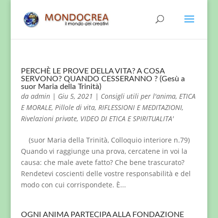
PERCHÈ LE PROVE DELLA VITA? A COSA
SERVONO? QUANDO CESSERANNO ? (Gesù a
suor Maria della Trinità)
da
admin
|
Giu 5, 2021
|
Consigli utili per l'anima
,
ETICA
E MORALE
,
Pillole di vita
,
RIFLESSIONI E MEDITAZIONI
,
Rivelazioni private
,
VIDEO DI ETICA E SPIRITUALITA'
(suor Maria della Trinità, Colloquio interiore n.79)
Quando vi raggiunge una prova, cercatene in voi la
causa: che male avete fatto? Che bene trascurato?
Rendetevi coscienti delle vostre responsabilità e del
modo con cui corrispondete. È...
OGNI ANIMA PARTECIPA ALLA FONDAZIONE