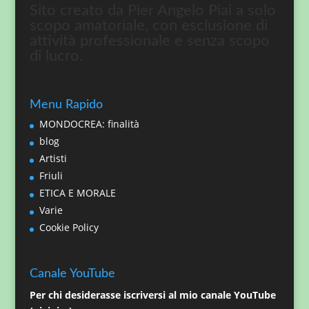
Sito creato da Pier Angelo Piai a solo
scopo amatoriale, con esclusione di
attività professionale e senza scopo
di lucro.
Menu Rapido
MONDOCREA: finalità
blog
Artisti
Friuli
ETICA E MORALE
Varie
Cookie Policy
Canale YouTube
Per chi desiderasse iscriversi al mio canale YouTube