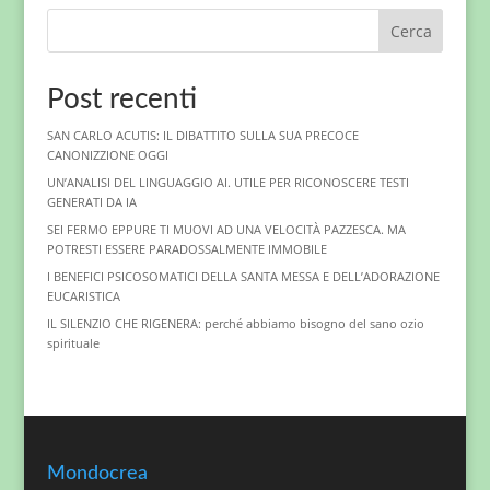
Cerca
Post recenti
SAN CARLO ACUTIS: IL DIBATTITO SULLA SUA PRECOCE
CANONIZZIONE OGGI
UN’ANALISI DEL LINGUAGGIO AI. UTILE PER RICONOSCERE TESTI
GENERATI DA IA
SEI FERMO EPPURE TI MUOVI AD UNA VELOCITÀ PAZZESCA. MA
POTRESTI ESSERE PARADOSSALMENTE IMMOBILE
I BENEFICI PSICOSOMATICI DELLA SANTA MESSA E DELL’ADORAZIONE
EUCARISTICA
IL SILENZIO CHE RIGENERA: perché abbiamo bisogno del sano ozio
spirituale
Mondocrea