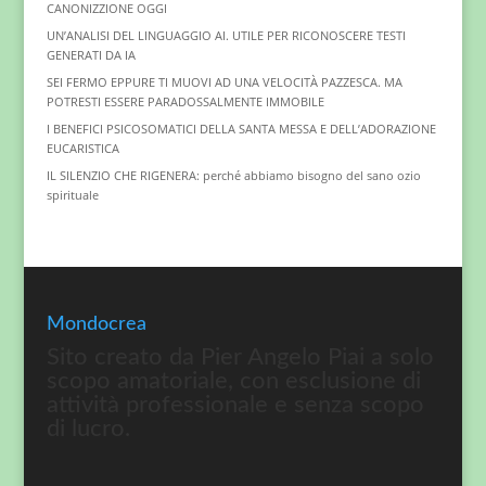
CANONIZZIONE OGGI
UN’ANALISI DEL LINGUAGGIO AI. UTILE PER RICONOSCERE TESTI
GENERATI DA IA
SEI FERMO EPPURE TI MUOVI AD UNA VELOCITÀ PAZZESCA. MA
POTRESTI ESSERE PARADOSSALMENTE IMMOBILE
I BENEFICI PSICOSOMATICI DELLA SANTA MESSA E DELL’ADORAZIONE
EUCARISTICA
IL SILENZIO CHE RIGENERA: perché abbiamo bisogno del sano ozio
spirituale
Mondocrea
Sito creato da Pier Angelo Piai a solo
scopo amatoriale, con esclusione di
attività professionale e senza scopo
di lucro.