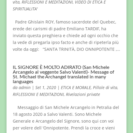
vita
,
RIFLESSIONI E MEDITAZIONI
,
VIDEO DI ETICA E
SPIRITUALITA'
Padre Ghislain ROY, famoso sacerdote del Quebec,
erede dei carismi di padre Emiliano TARDIF, ha
inviato questa preghiera e chiede ad ogni occhio che
la vede di pregarla ipso facto e anche di ripeterla più
volte da oggi: “SANTA TRINITÀ, DIO ONNIPOTENTE ,...
IL SIGNORE È MOLTO ADIRATO (San Michele
Arcangelo al veggente Salvo Valenti)- Message of
St. Michael the Archangel translated in many
languages
da
admin
|
Set 1, 2020
|
ETICA E MORALE
,
Pillole di vita
,
RIFLESSIONI E MEDITAZIONI
,
Rivelazioni private
Messaggio di San Michele Arcangelo in Petralia del
18 agosto 2020 a Salvo Valenti. Sono Michele
Generale e Arcangelo del Signore, sono qui con voi
per volere dell ‘Onnipotente. Prendi la croce e vieni