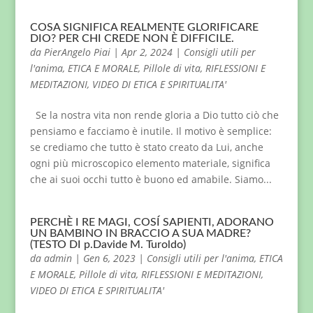
COSA SIGNIFICA REALMENTE GLORIFICARE
DIO? PER CHI CREDE NON È DIFFICILE.
da
PierAngelo Piai
|
Apr 2, 2024
|
Consigli utili per
l'anima
,
ETICA E MORALE
,
Pillole di vita
,
RIFLESSIONI E
MEDITAZIONI
,
VIDEO DI ETICA E SPIRITUALITA'
Se la nostra vita non rende gloria a Dio tutto ciò che
pensiamo e facciamo è inutile. Il motivo è semplice:
se crediamo che tutto è stato creato da Lui, anche
ogni più microscopico elemento materiale, significa
che ai suoi occhi tutto è buono ed amabile. Siamo...
PERCHÈ I RE MAGI, COSÍ SAPIENTI, ADORANO
UN BAMBINO IN BRACCIO A SUA MADRE?
(TESTO DI p.Davide M. Turoldo)
da
admin
|
Gen 6, 2023
|
Consigli utili per l'anima
,
ETICA
E MORALE
,
Pillole di vita
,
RIFLESSIONI E MEDITAZIONI
,
VIDEO DI ETICA E SPIRITUALITA'