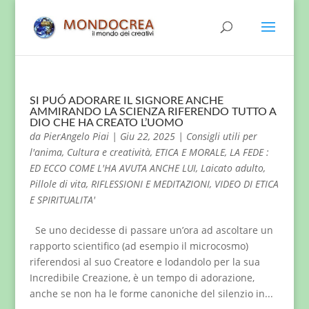
SI PUÓ ADORARE IL SIGNORE ANCHE
AMMIRANDO LA SCIENZA RIFERENDO TUTTO A
DIO CHE HA CREATO L’UOMO
da
PierAngelo Piai
|
Giu 22, 2025
|
Consigli utili per
l'anima
,
Cultura e creatività
,
ETICA E MORALE
,
LA FEDE :
ED ECCO COME L'HA AVUTA ANCHE LUI
,
Laicato adulto
,
Pillole di vita
,
RIFLESSIONI E MEDITAZIONI
,
VIDEO DI ETICA
E SPIRITUALITA'
Se uno decidesse di passare un’ora ad ascoltare un
rapporto scientifico (ad esempio il microcosmo)
riferendosi al suo Creatore e lodandolo per la sua
Incredibile Creazione, è un tempo di adorazione,
anche se non ha le forme canoniche del silenzio in...