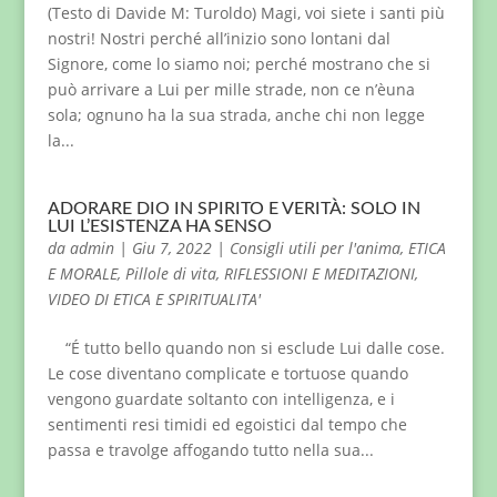
(Testo di Davide M: Turoldo) Magi, voi siete i santi più
nostri! Nostri perché all’inizio sono lontani dal
Signore, come lo siamo noi; perché mostrano che si
può arrivare a Lui per mille strade, non ce n’èuna
sola; ognuno ha la sua strada, anche chi non legge
la...
ADORARE DIO IN SPIRITO E VERITÀ: SOLO IN
LUI L’ESISTENZA HA SENSO
da
admin
|
Giu 7, 2022
|
Consigli utili per l'anima
,
ETICA
E MORALE
,
Pillole di vita
,
RIFLESSIONI E MEDITAZIONI
,
VIDEO DI ETICA E SPIRITUALITA'
“É tutto bello quando non si esclude Lui dalle cose.
Le cose diventano complicate e tortuose quando
vengono guardate soltanto con intelligenza, e i
sentimenti resi timidi ed egoistici dal tempo che
passa e travolge affogando tutto nella sua...