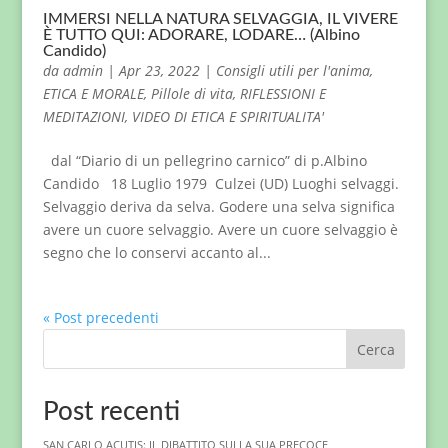
IMMERSI NELLA NATURA SELVAGGIA, IL VIVERE
È TUTTO QUI: ADORARE, LODARE… (Albino
Candido)
da
admin
|
Apr 23, 2022
|
Consigli utili per l'anima
,
ETICA E MORALE
,
Pillole di vita
,
RIFLESSIONI E
MEDITAZIONI
,
VIDEO DI ETICA E SPIRITUALITA'
dal “Diario di un pellegrino carnico” di p.Albino
Candido 18 Luglio 1979 Culzei (UD) Luoghi selvaggi.
Selvaggio deriva da selva. Godere una selva significa
avere un cuore selvaggio. Avere un cuore selvaggio è
segno che lo conservi accanto al...
« Post precedenti
Cerca
Post recenti
SAN CARLO ACUTIS: IL DIBATTITO SULLA SUA PRECOCE