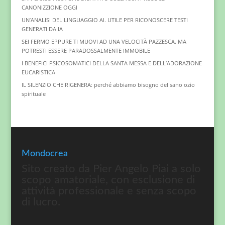
CANONIZZIONE OGGI
UN’ANALISI DEL LINGUAGGIO AI. UTILE PER RICONOSCERE TESTI
GENERATI DA IA
SEI FERMO EPPURE TI MUOVI AD UNA VELOCITÀ PAZZESCA. MA
POTRESTI ESSERE PARADOSSALMENTE IMMOBILE
I BENEFICI PSICOSOMATICI DELLA SANTA MESSA E DELL’ADORAZIONE
EUCARISTICA
IL SILENZIO CHE RIGENERA: perché abbiamo bisogno del sano ozio
spirituale
Mondocrea
Sito creato da Pier Angelo Piai a solo
scopo amatoriale, con esclusione di
attività professionale e senza scopo
di lucro.