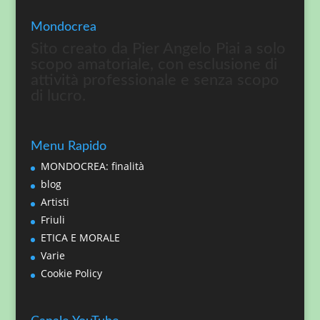
Mondocrea
Sito creato da Pier Angelo Piai a solo
scopo amatoriale, con esclusione di
attività professionale e senza scopo
di lucro.
Menu Rapido
MONDOCREA: finalità
blog
Artisti
Friuli
ETICA E MORALE
Varie
Cookie Policy