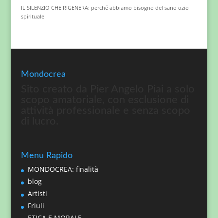
IL SILENZIO CHE RIGENERA: perché abbiamo bisogno del sano ozio
spirituale
Mondocrea
Sito creato da Pier Angelo Piai a solo
scopo amatoriale, con esclusione di
attività professionale e senza scopo
di lucro.
Menu Rapido
MONDOCREA: finalità
blog
Artisti
Friuli
ETICA E MORALE