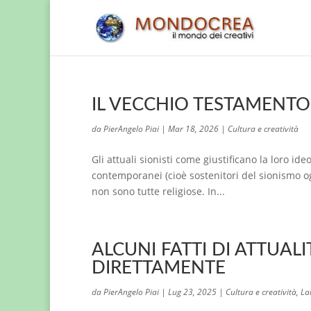
IL VECCHIO TESTAMENTO 
da
PierAngelo Piai
|
Mar 18, 2026
|
Cultura e creatività
Gli attuali sionisti come giustificano la loro i
contemporanei (cioè sostenitori del sionismo ogg
non sono tutte religiose. In...
ALCUNI FATTI DI ATTUAL
DIRETTAMENTE
da
PierAngelo Piai
|
Lug 23, 2025
|
Cultura e creatività
,
La