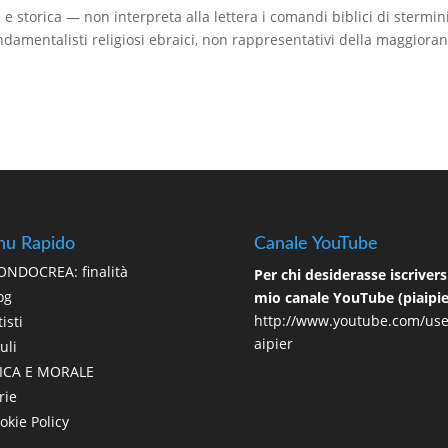
e storica — non interpreta alla lettera i comandi biblici di stermin
ndamentalisti religiosi ebraici, non rappresentativi della maggioran
u Rapido
Canale YouTube
NDOCREA: finalità
Per chi desiderasse iscriversi
og
mio canale YouTube (piaipie
http://www.youtube.com/use
isti
aipier
uli
ICA E MORALE
rie
okie Policy