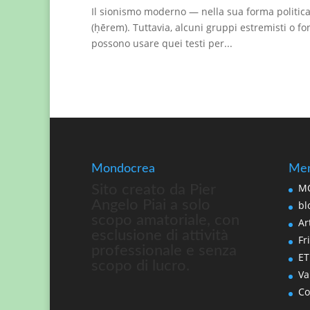
Il sionismo moderno — nella sua forma politica 
(ḥērem). Tuttavia, alcuni gruppi estremisti o fo
possono usare quei testi per...
Mondocrea
Men
MO
Sito creato da Pier
Angelo Piai a solo
bl
scopo amatoriale, con
Art
esclusione di attività
Fri
professionale e senza
ET
scopo di lucro.
Va
Co