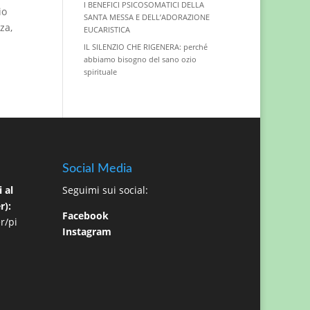
I BENEFICI PSICOSOMATICI DELLA
io
SANTA MESSA E DELL’ADORAZIONE
za,
EUCARISTICA
IL SILENZIO CHE RIGENERA: perché
abbiamo bisogno del sano ozio
spirituale
Social Media
 al
Seguimi sui social:
r):
Facebook
r/pi
Instagram