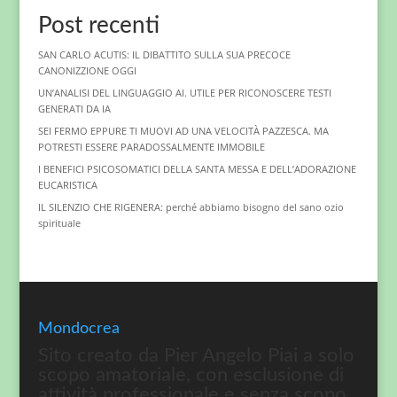
Post recenti
SAN CARLO ACUTIS: IL DIBATTITO SULLA SUA PRECOCE
CANONIZZIONE OGGI
UN’ANALISI DEL LINGUAGGIO AI. UTILE PER RICONOSCERE TESTI
GENERATI DA IA
SEI FERMO EPPURE TI MUOVI AD UNA VELOCITÀ PAZZESCA. MA
POTRESTI ESSERE PARADOSSALMENTE IMMOBILE
I BENEFICI PSICOSOMATICI DELLA SANTA MESSA E DELL’ADORAZIONE
EUCARISTICA
IL SILENZIO CHE RIGENERA: perché abbiamo bisogno del sano ozio
spirituale
Mondocrea
Sito creato da Pier Angelo Piai a solo
scopo amatoriale, con esclusione di
attività professionale e senza scopo