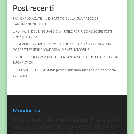
Post recenti
SAN CARLO ACUTIS: IL DIBATTITO SULLA SUA PRECOCE
CANONIZZIONE OGGI
UN’ANALISI DEL LINGUAGGIO AI. UTILE PER RICONOSCERE TESTI
GENERATI DA IA
SEI FERMO EPPURE TI MUOVI AD UNA VELOCITÀ PAZZESCA. MA
POTRESTI ESSERE PARADOSSALMENTE IMMOBILE
I BENEFICI PSICOSOMATICI DELLA SANTA MESSA E DELL’ADORAZIONE
EUCARISTICA
IL SILENZIO CHE RIGENERA: perché abbiamo bisogno del sano ozio
spirituale
Mondocrea
Sito creato da Pier Angelo Piai a solo
scopo amatoriale, con esclusione di
attività professionale e senza scopo