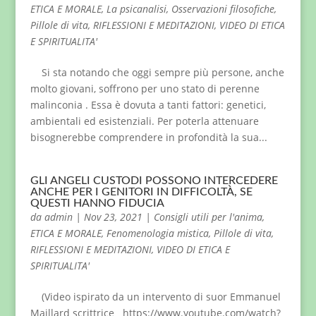
ETICA E MORALE
,
La psicanalisi
,
Osservazioni filosofiche
,
Pillole di vita
,
RIFLESSIONI E MEDITAZIONI
,
VIDEO DI ETICA
E SPIRITUALITA'
Si sta notando che oggi sempre più persone, anche
molto giovani, soffrono per uno stato di perenne
malinconia . Essa è dovuta a tanti fattori: genetici,
ambientali ed esistenziali. Per poterla attenuare
bisognerebbe comprendere in profondità la sua...
GLI ANGELI CUSTODI POSSONO INTERCEDERE
ANCHE PER I GENITORI IN DIFFICOLTÀ, SE
QUESTI HANNO FIDUCIA
da
admin
|
Nov 23, 2021
|
Consigli utili per l'anima
,
ETICA E MORALE
,
Fenomenologia mistica
,
Pillole di vita
,
RIFLESSIONI E MEDITAZIONI
,
VIDEO DI ETICA E
SPIRITUALITA'
(Video ispirato da un intervento di suor Emmanuel
Maillard scrittrice https://www.youtube.com/watch?