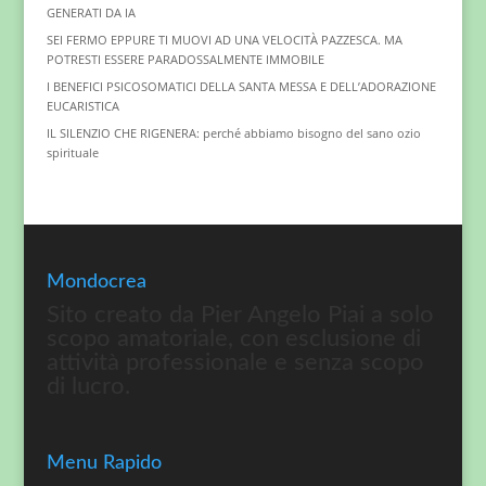
GENERATI DA IA
SEI FERMO EPPURE TI MUOVI AD UNA VELOCITÀ PAZZESCA. MA
POTRESTI ESSERE PARADOSSALMENTE IMMOBILE
I BENEFICI PSICOSOMATICI DELLA SANTA MESSA E DELL’ADORAZIONE
EUCARISTICA
IL SILENZIO CHE RIGENERA: perché abbiamo bisogno del sano ozio
spirituale
Mondocrea
Sito creato da Pier Angelo Piai a solo
scopo amatoriale, con esclusione di
attività professionale e senza scopo
di lucro.
Menu Rapido