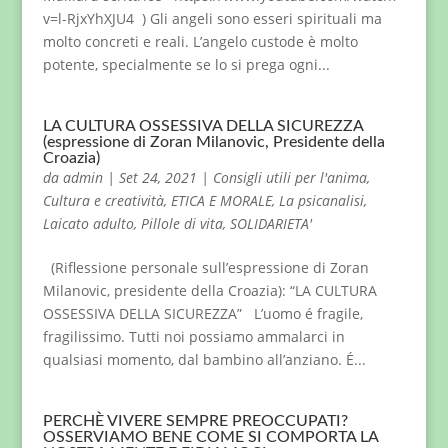
v=l-RjxYhXJU4 ) Gli angeli sono esseri spirituali ma
molto concreti e reali. L’angelo custode è molto
potente, specialmente se lo si prega ogni...
LA CULTURA OSSESSIVA DELLA SICUREZZA
(espressione di Zoran Milanovic, Presidente della
Croazia)
da
admin
|
Set 24, 2021
|
Consigli utili per l'anima
,
Cultura e creatività
,
ETICA E MORALE
,
La psicanalisi
,
Laicato adulto
,
Pillole di vita
,
SOLIDARIETA'
(Riflessione personale sull’espressione di Zoran
Milanovic, presidente della Croazia): “LA CULTURA
OSSESSIVA DELLA SICUREZZA” L’uomo é fragile,
fragilissimo. Tutti noi possiamo ammalarci in
qualsiasi momento, dal bambino all’anziano. É...
PERCHÈ VIVERE SEMPRE PREOCCUPATI?
OSSERVIAMO BENE COME SI COMPORTA LA