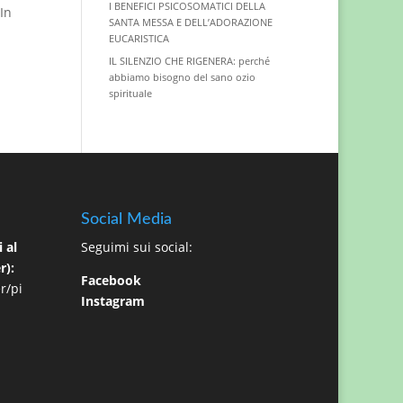
I BENEFICI PSICOSOMATICI DELLA
In
SANTA MESSA E DELL’ADORAZIONE
EUCARISTICA
IL SILENZIO CHE RIGENERA: perché
abbiamo bisogno del sano ozio
spirituale
Social Media
 al
Seguimi sui social:
r):
Facebook
r/pi
Instagram