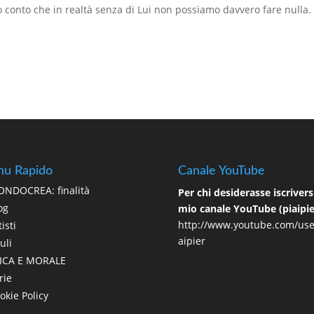
o conto che in realtà senza di Lui non possiamo davvero fare nulla. 
u Rapido
Canale YouTube
NDOCREA: finalità
Per chi desiderasse iscriversi
og
mio canale YouTube (piaipie
http://www.youtube.com/use
isti
aipier
uli
ICA E MORALE
rie
okie Policy