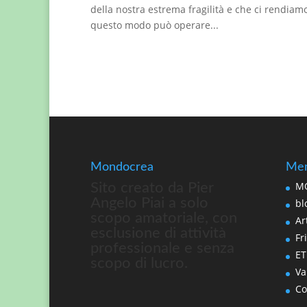
della nostra estrema fragilità e che ci rendiam
questo modo può operare...
Mondocrea
Men
MO
Sito creato da Pier
Angelo Piai a solo
bl
scopo amatoriale, con
Art
esclusione di attività
Fri
professionale e senza
ET
scopo di lucro.
Va
Co