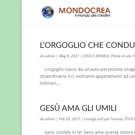
L’ORGOGLIO CHE CONDUC
da
admin
|
Mag 9, 2021
|
ETICA E MORALE
,
Pillole di vita
,
R
L’orgoglio nasce da un’auto-percezione esager
straordinaria o ci sentiamo appartenenti ad un 
inferiori,...
GESÙ AMA GLI UMILI
da
admin
|
Feb 26, 2021
|
Consigli utili per l'anima
,
ETICA
Gesù confido in te! Gesù ama questa nostra u