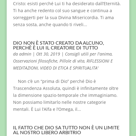
Cristo: esisti perché Lui ti ha desiderato dall’Eternità.
Ti ha anche redento col suo sangue e continua a
sorreggerti per la sua Divina Misericordia. Ti ama
senza sosta, anche quando ti riveli...
DIO NON È STATO CREATO DA ALCUNO,
PERCHÈ È LUI IL CREATORE DI TUTTO
da
admin
|
Ott 30, 2019
|
Consigli utili per l'anima
,
Osservazioni filosofiche
,
Pillole di vita
,
RIFLESSIONI E
MEDITAZIONI
,
VIDEO DI ETICA E SPIRITUALITA'
Non c’è un “prima di Dio” perché Dio è
Trascendenza Assoluta, quindi è infinitamente oltre
la dimensione spazio-temporale che immaginiamo.
Non possiamo limitarlo nelle nostre categorie
mentali. È Lui l’Alfa e l’Omega, il...
IL FATTO CHE DIO SA TUTTO NON È UN LIMITE
AL NOSTRO LIBERO ARBITRIO