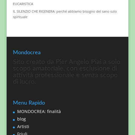
EUCARISTICA
IL SILENZIO CHE RIGENERA: perché abbiamo bisogno del sano ozio
spirituale
Mondocrea
Sito creato da Pier Angelo Piai a solo
scopo amatoriale, con esclusione di
attività professionale e senza scopo
di lucro.
Menu Rapido
MONDOCREA: finalità
blog
Artisti
Friuli