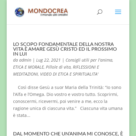
LO SCOPO FONDAMENTALE DELLA NOSTRA
VITA È AMARE GESÙ CRISTO ED IL PROSSIMO
IN LUI
da
admin
|
Lug 22, 2021
|
Consigli utili per l'anima
,
ETICA E MORALE
,
Pillole di vita
,
RIFLESSIONI E
MEDITAZIONI
,
VIDEO DI ETICA E SPIRITUALITA'
Così disse Gesù a suor Maria della Trinità: “Io sono
l’Alfa e l’Omega. Dio vostro e vostro tutto. Scoprirmi,
conoscermi, ricevermi, poi venire a me, ecco la
ragione unica di ciascuna vita.” Ciascuna vita umana
è stata...
DAL MOMENTO CHE UN’ANIMA MI CONOSCE, È