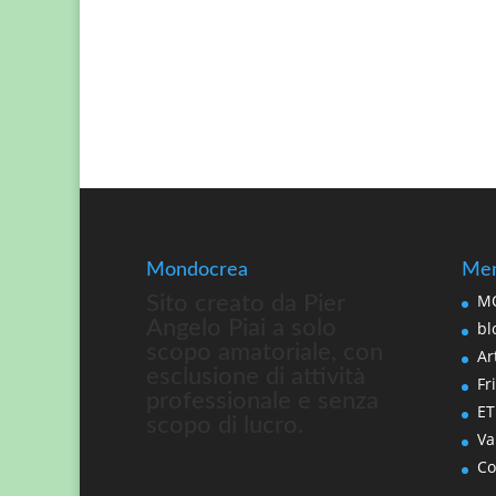
Mondocrea
Men
MO
Sito creato da Pier
Angelo Piai a solo
bl
scopo amatoriale, con
Art
esclusione di attività
Fri
professionale e senza
ET
scopo di lucro.
Va
Co