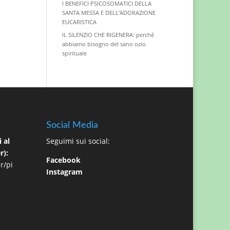
I BENEFICI PSICOSOMATICI DELLA
SANTA MESSA E DELL’ADORAZIONE
EUCARISTICA
IL SILENZIO CHE RIGENERA: perché
abbiamo bisogno del sano ozio
spirituale
Social Media
 al
Seguimi sui social:
r):
Facebook
r/pi
Instagram