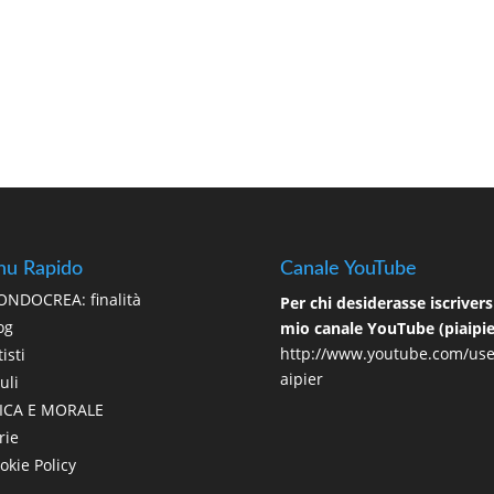
u Rapido
Canale YouTube
NDOCREA: finalità
Per chi desiderasse iscriversi
og
mio canale YouTube (piaipie
http://www.youtube.com/use
isti
aipier
uli
ICA E MORALE
rie
okie Policy