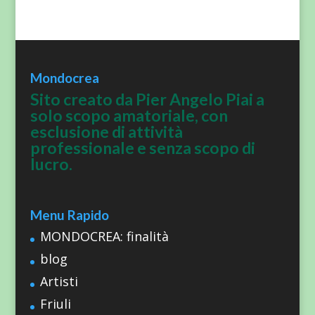
Mondocrea
Sito creato da Pier Angelo Piai a
solo scopo amatoriale, con
esclusione di attività
professionale e senza scopo di
lucro.
Menu Rapido
MONDOCREA: finalità
blog
Artisti
Friuli