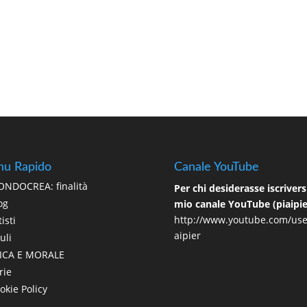
u Rapido
Canale YouTube
NDOCREA: finalità
Per chi desiderasse iscriversi
og
mio canale YouTube (piaipie
http://www.youtube.com/use
isti
aipier
uli
ICA E MORALE
rie
okie Policy