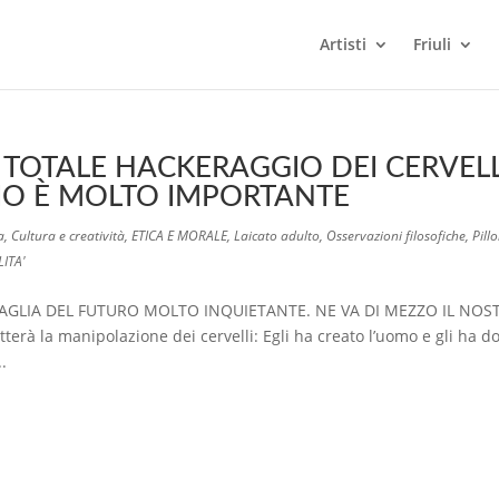
Artisti
Friuli
 TOTALE HACKERAGGIO DEI CERVELL
RIO È MOLTO IMPORTANTE
a
,
Cultura e creatività
,
ETICA E MORALE
,
Laicato adulto
,
Osservazioni filosofiche
,
Pillo
LITA'
AGLIA DEL FUTURO MOLTO INQUIETANTE. NE VA DI MEZZO IL NOS
à la manipolazione dei cervelli: Egli ha creato l’uomo e gli ha d
.