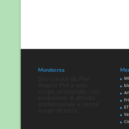
Mondocrea
Men
MO
Sito creato da Pier
Angelo Piai a solo
bl
scopo amatoriale, con
Art
esclusione di attività
Fri
professionale e senza
ET
scopo di lucro.
Va
Co