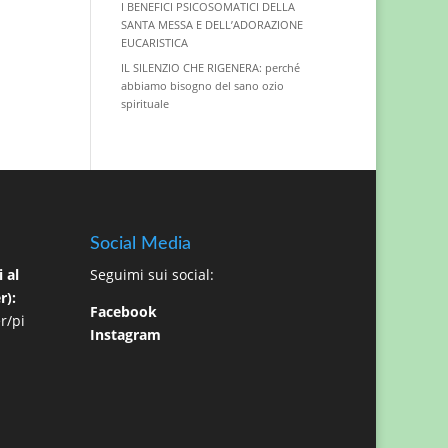
I BENEFICI PSICOSOMATICI DELLA
SANTA MESSA E DELL’ADORAZIONE
EUCARISTICA
IL SILENZIO CHE RIGENERA: perché
abbiamo bisogno del sano ozio
spirituale
Social Media
 al
Seguimi sui social:
r):
Facebook
r/pi
Instagram