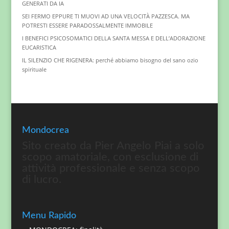
GENERATI DA IA
SEI FERMO EPPURE TI MUOVI AD UNA VELOCITÀ PAZZESCA. MA
POTRESTI ESSERE PARADOSSALMENTE IMMOBILE
I BENEFICI PSICOSOMATICI DELLA SANTA MESSA E DELL’ADORAZIONE
EUCARISTICA
IL SILENZIO CHE RIGENERA: perché abbiamo bisogno del sano ozio
spirituale
Mondocrea
Sito creato da Pier Angelo Piai a solo
scopo amatoriale, con esclusione di
attività professionale e senza scopo
di lucro.
Menu Rapido