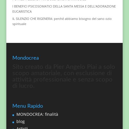
I BENEFICI PSICOSOMATICI DELLA SANTA MESSA E DELL’ADORAZIONE
EUCARISTICA
IL SILENZIO CHE RIGENERA: perché abbiamo bisogno del sano ozio
spirituale
Mondocrea
Sito creato da Pier Angelo Piai a solo
scopo amatoriale, con esclusione di
attività professionale e senza scopo
di lucro.
Menu Rapido
MONDOCREA: finalità
blog
Artisti