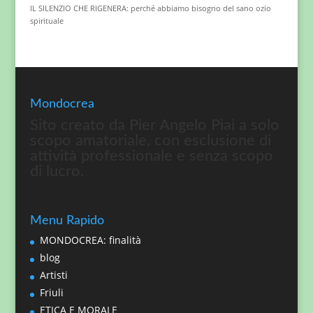
IL SILENZIO CHE RIGENERA: perché abbiamo bisogno del sano ozio
spirituale
Mondocrea
Sito creato da Pier Angelo Piai a solo
scopo amatoriale, con esclusione di
attività professionale e senza scopo
di lucro.
Menu Rapido
MONDOCREA: finalità
blog
Artisti
Friuli
ETICA E MORALE