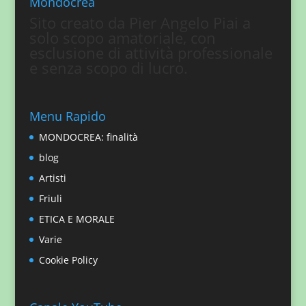
Mondocrea
Sito creato da Pier Angelo Piai a
solo scopo amatoriale, con
esclusione di attività professionale
e senza scopo di lucro.
Menu Rapido
MONDOCREA: finalità
blog
Artisti
Friuli
ETICA E MORALE
Varie
Cookie Policy