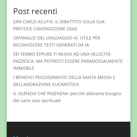
Post recenti
SAN CARLO ACUTIS: IL DIBATTITO SULLA SUA
PRECOCE CANONIZZIONE OGGI
UN’ANALISI DEL LINGUAGGIO AI. UTILE PER
RICONOSCERE TESTI GENERATI DA IA
SEI FERMO EPPURE TI MUOVI AD UNA VELOCITÀ
PAZZESCA. MA POTRESTI ESSERE PARADOSSALMENTE
IMMOBILE
I BENEFICI PSICOSOMATICI DELLA SANTA MESSA E
DELL’ADORAZIONE EUCARISTICA
IL SILENZIO CHE RIGENERA: perché abbiamo bisogno
del sano ozio spirituale