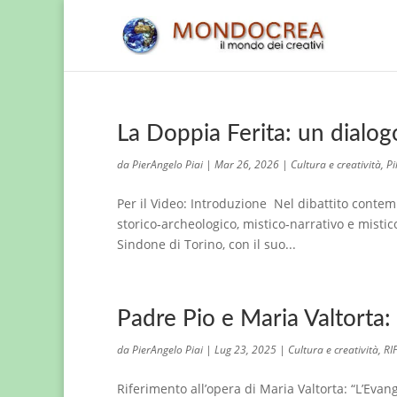
La Doppia Ferita: un dialogo
da
PierAngelo Piai
|
Mar 26, 2026
|
Cultura e creatività
,
Pi
Per il Video: Introduzione Nel dibattito contem
storico‑archeologico, mistico‑narrativo e misti
Sindone di Torino, con il suo...
Padre Pio e Maria Valtorta
da
PierAngelo Piai
|
Lug 23, 2025
|
Cultura e creatività
,
RI
Riferimento all’opera di Maria Valtorta: “L’Eva