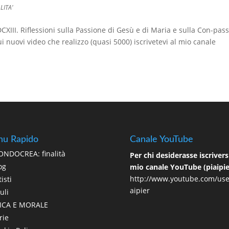
LITA'
 Riflessioni sulla Passione di Gesù e di Maria e sulla Con-pas
uovi video che realizzo (quasi 5000) iscrivetevi al mio canale
u Rapido
Canale YouTube
NDOCREA: finalità
Per chi desiderasse iscriversi
og
mio canale YouTube (piaipie
http://www.youtube.com/use
isti
aipier
uli
ICA E MORALE
rie