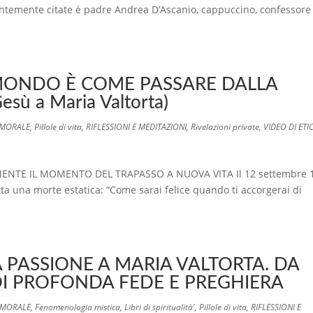
entemente citate è padre Andrea D’Ascanio, cappuccino, confessore
O MONDO È COME PASSARE DALLA
sù a Maria Valtorta)
 MORALE
,
Pillole di vita
,
RIFLESSIONI E MEDITAZIONI
,
Rivelazioni private
,
VIDEO DI ETI
E IL MOMENTO DEL TRAPASSO A NUOVA VITA Il 12 settembre 1
ta una morte estatica: “Come sarai felice quando ti accorgerai di
PASSIONE A MARIA VALTORTA. DA
DI PROFONDA FEDE E PREGHIERA
E MORALE
,
Fenomenologia mistica
,
Libri di spiritualità'
,
Pillole di vita
,
RIFLESSIONI E