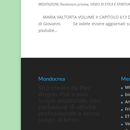
MEDITAZIONI
,
Rivelazioni private
,
VIDEO DI ETICA E SPIRITUA
MARIA VALTORTA VOLUME X CAPITOLO 613 DCXIII.
di Giovanni. Se volete essere aggiornati sui n
youtube...
Mondocrea
Men
MO
Sito creato da Pier
Angelo Piai a solo
bl
scopo amatoriale, con
Art
esclusione di attività
Fri
professionale e senza
ET
scopo di lucro.
Va