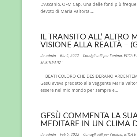
D’Ascanio, OFM Cap. Una delle fonti più frequ
devoto di Maria Valtorta....
IL TRANSITO ALL’ ALTR
VISIONE ALLA REALTÀ – (Ge
da
admin
|
Giu 6, 2022
|
Consigli utili per l'anima
,
ETICA E
SPIRITUALITA'
BEATI COLORO CHE DESIDERANO ARDENTEMENT
Gesù aveva predetto alla veggente Maria Valtor
essere nel mio mondo per sempre e...
GESÙ COMMENTA LA SUA 
MEDITARE IN UN CLIMA 
da
admin
|
Feb 5, 2022
|
Consigli utili per l'anima
,
ETICA 