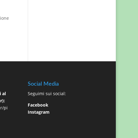
sione
Social Media
 al
Seguimi sui social:
r):
Facebook
r/pi
Instagram