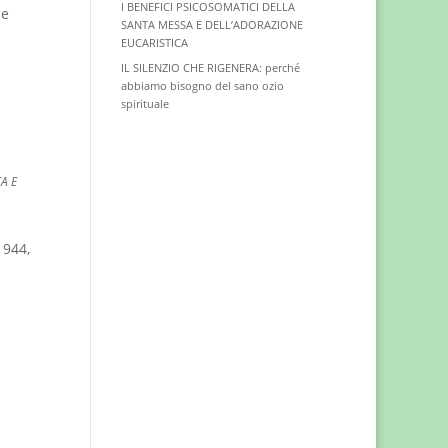
I BENEFICI PSICOSOMATICI DELLA
 e
SANTA MESSA E DELL’ADORAZIONE
EUCARISTICA
IL SILENZIO CHE RIGENERA: perché
abbiamo bisogno del sano ozio
spirituale
CA E
944,