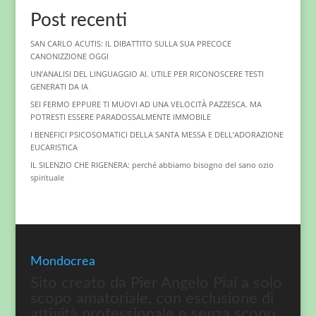
Post recenti
SAN CARLO ACUTIS: IL DIBATTITO SULLA SUA PRECOCE
CANONIZZIONE OGGI
UN’ANALISI DEL LINGUAGGIO AI. UTILE PER RICONOSCERE TESTI
GENERATI DA IA
SEI FERMO EPPURE TI MUOVI AD UNA VELOCITÀ PAZZESCA. MA
POTRESTI ESSERE PARADOSSALMENTE IMMOBILE
I BENEFICI PSICOSOMATICI DELLA SANTA MESSA E DELL’ADORAZIONE
EUCARISTICA
IL SILENZIO CHE RIGENERA: perché abbiamo bisogno del sano ozio
spirituale
Mondocrea
Sito creato da Pier Angelo Piai a solo
scopo amatoriale, con esclusione di
attività professionale e senza scopo