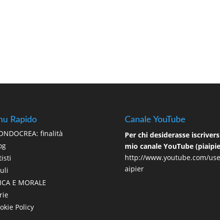
u Rapido
Canale YouTube
NDOCREA: finalità
Per chi desiderasse iscriversi
og
mio canale YouTube (piaipie
http://www.youtube.com/use
isti
aipier
uli
ICA E MORALE
rie
okie Policy