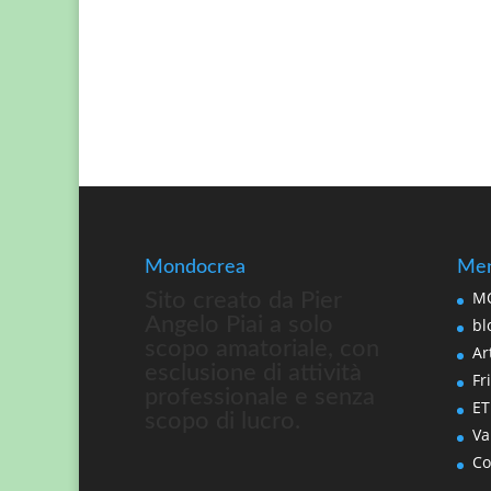
Mondocrea
Men
MO
Sito creato da Pier
Angelo Piai a solo
bl
scopo amatoriale, con
Art
esclusione di attività
Fri
professionale e senza
ET
scopo di lucro.
Va
Co