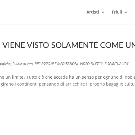
Artisti
Friuli
S VIENE VISTO SOLAMENTE COME U
sofiche
,
Pillole di vita
,
RIFLESSIONI E MEDITAZIONI
,
VIDEO DI ETICA E SPIRITUALITA'
me un limite? Tutto ciò che accade ha un senso per ognuno di noi: s
girano i continenti pensando di arricchire il proprio bagaglio cultu