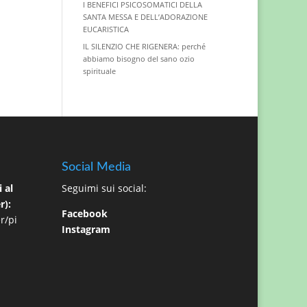
I BENEFICI PSICOSOMATICI DELLA
SANTA MESSA E DELL’ADORAZIONE
EUCARISTICA
IL SILENZIO CHE RIGENERA: perché
abbiamo bisogno del sano ozio
spirituale
Social Media
 al
Seguimi sui social:
r):
Facebook
r/pi
Instagram