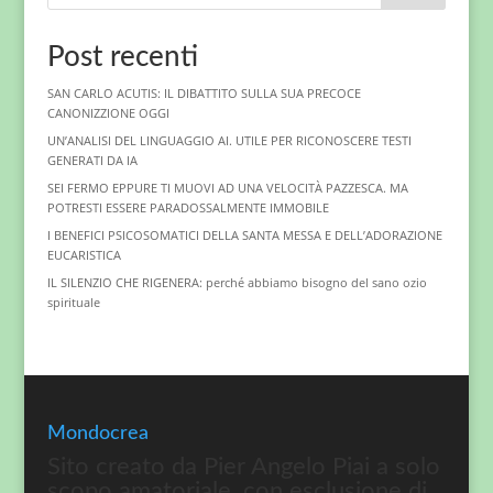
Post recenti
SAN CARLO ACUTIS: IL DIBATTITO SULLA SUA PRECOCE
CANONIZZIONE OGGI
UN’ANALISI DEL LINGUAGGIO AI. UTILE PER RICONOSCERE TESTI
GENERATI DA IA
SEI FERMO EPPURE TI MUOVI AD UNA VELOCITÀ PAZZESCA. MA
POTRESTI ESSERE PARADOSSALMENTE IMMOBILE
I BENEFICI PSICOSOMATICI DELLA SANTA MESSA E DELL’ADORAZIONE
EUCARISTICA
IL SILENZIO CHE RIGENERA: perché abbiamo bisogno del sano ozio
spirituale
Mondocrea
Sito creato da Pier Angelo Piai a solo
scopo amatoriale, con esclusione di