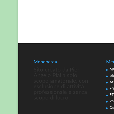
Mondocrea
Men
MO
Sito creato da Pier
Angelo Piai a solo
bl
scopo amatoriale, con
Art
esclusione di attività
Fri
professionale e senza
ET
scopo di lucro.
Va
Co