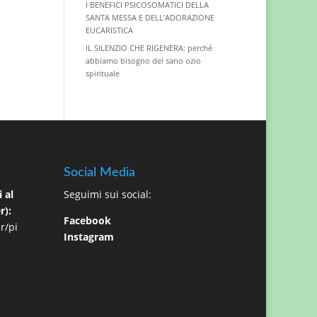
I BENEFICI PSICOSOMATICI DELLA
SANTA MESSA E DELL’ADORAZIONE
EUCARISTICA
IL SILENZIO CHE RIGENERA: perché
abbiamo bisogno del sano ozio
spirituale
Social Media
 al
Seguimi sui social:
r):
Facebook
r/pi
Instagram