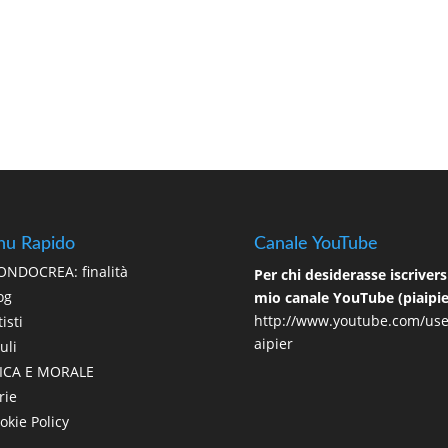
u Rapido
Canale YouTube
NDOCREA: finalità
Per chi desiderasse iscriversi
og
mio canale YouTube (piaipie
http://www.youtube.com/use
isti
aipier
uli
ICA E MORALE
rie
okie Policy