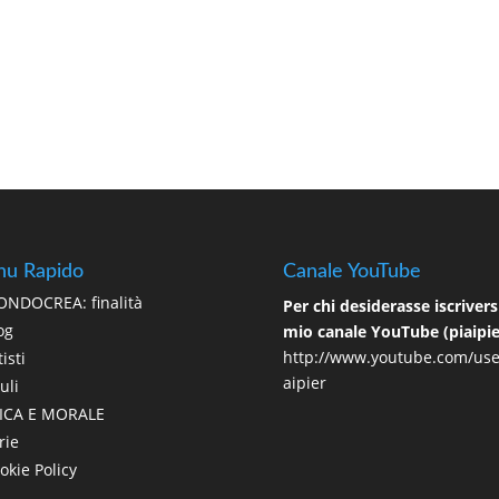
u Rapido
Canale YouTube
NDOCREA: finalità
Per chi desiderasse iscriversi
og
mio canale YouTube (piaipie
http://www.youtube.com/use
isti
aipier
uli
ICA E MORALE
rie
okie Policy