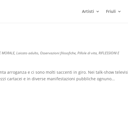
Artisti
Friuli
 E MORALE
,
Laicato adulto
,
Osservazioni filosofiche
,
Pillole di vita
,
RIFLESSIONI E
arroganza e ci sono molti saccenti in giro. Nei talk-show televisi
 mezzi cartacei e in diverse manifestazioni pubbliche ognuno...