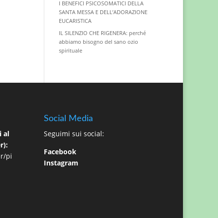
I BENEFICI PSICOSOMATICI DELLA
SANTA MESSA E DELL’ADORAZIONE
EUCARISTICA
IL SILENZIO CHE RIGENERA: perché
abbiamo bisogno del sano ozio
spirituale
Social Media
 al
Seguimi sui social:
r):
Facebook
r/pi
Instagram