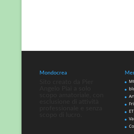
Mondocrea
Men
MO
Sito creato da Pier
Angelo Piai a solo
bl
scopo amatoriale, con
Art
esclusione di attività
Fri
professionale e senza
ET
scopo di lucro.
Va
Co