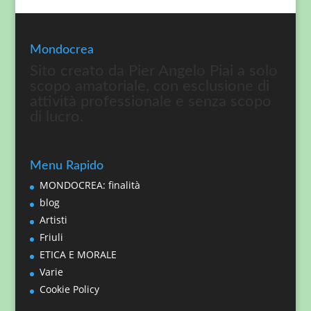
Mondocrea
Sito creato da Pier Angelo Piai a solo
scopo amatoriale, con esclusione di
attività professionale e senza scopo
di lucro.
Menu Rapido
MONDOCREA: finalità
blog
Artisti
Friuli
ETICA E MORALE
Varie
Cookie Policy