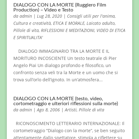
DIALOGO CON LA MORTE (Ruggiero Film
Production) – Video e Testo
da
admin
|
Lug 28, 2020
|
Consigli utili per l'anima
,
Cultura e creatività
,
ETICA E MORALE
,
Laicato adulto
,
Pillole di vita
,
RIFLESSIONI E MEDITAZIONI
,
VIDEO DI ETICA
E SPIRITUALITA'
DIALOGO IMMAGINARIO TRA LA MORTE E IL
MORITURO INCOSCIENTE Un testo teatrale di Pier
Angelo Piai Un dialogo profondo e filosofico, un
confronto senza veli tra la Morte e un uomo che si
trova sull’orlo dell’ignoto. In un’atmosfera...
DIALOGO CON LA MORTE (testo, video,
cortometraggio e ulteriori riflessioni sulla morte)
da
admin
|
Ago 8, 2006
|
Artisti
,
Pillole di vita
RICONOSCIMENTO LETTERARIO INTERNAZIONALE: Il
cortometraggio “Dialogo con la morte”, se ben seguito
attentamente dallo spettatore, stimola a riflettere su