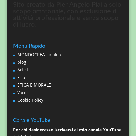
Sito creato da Pier Angelo Piai a solo
scopo amatoriale, con esclusione di
attività professionale e senza scopo
di lucro.
Menu Rapido
MONDOCREA: finalità
blog
Artisti
Friuli
ETICA E MORALE
Varie
Cookie Policy
Canale YouTube
Per chi desiderasse iscriversi al mio canale YouTube