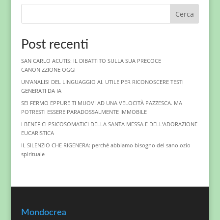
Cerca
Post recenti
SAN CARLO ACUTIS: IL DIBATTITO SULLA SUA PRECOCE
CANONIZZIONE OGGI
UN’ANALISI DEL LINGUAGGIO AI. UTILE PER RICONOSCERE TESTI
GENERATI DA IA
SEI FERMO EPPURE TI MUOVI AD UNA VELOCITÀ PAZZESCA. MA
POTRESTI ESSERE PARADOSSALMENTE IMMOBILE
I BENEFICI PSICOSOMATICI DELLA SANTA MESSA E DELL’ADORAZIONE
EUCARISTICA
IL SILENZIO CHE RIGENERA: perché abbiamo bisogno del sano ozio
spirituale
Mondocrea