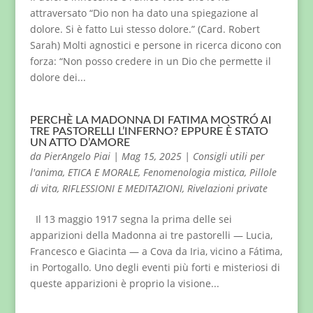
attraversato “Dio non ha dato una spiegazione al
dolore. Si è fatto Lui stesso dolore.” (Card. Robert
Sarah) Molti agnostici e persone in ricerca dicono con
forza: “Non posso credere in un Dio che permette il
dolore dei...
PERCHÈ LA MADONNA DI FATIMA MOSTRÓ AI
TRE PASTORELLI L’INFERNO? EPPURE È STATO
UN ATTO D’AMORE
da
PierAngelo Piai
|
Mag 15, 2025
|
Consigli utili per
l'anima
,
ETICA E MORALE
,
Fenomenologia mistica
,
Pillole
di vita
,
RIFLESSIONI E MEDITAZIONI
,
Rivelazioni private
Il 13 maggio 1917 segna la prima delle sei
apparizioni della Madonna ai tre pastorelli — Lucia,
Francesco e Giacinta — a Cova da Iria, vicino a Fátima,
in Portogallo. Uno degli eventi più forti e misteriosi di
queste apparizioni è proprio la visione...