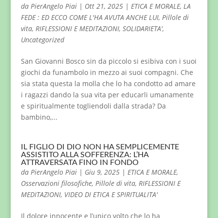
da
PierAngelo Piai
|
Ott 21, 2025
|
ETICA E MORALE
,
LA
FEDE : ED ECCO COME L'HA AVUTA ANCHE LUI
,
Pillole di
vita
,
RIFLESSIONI E MEDITAZIONI
,
SOLIDARIETA'
,
Uncategorized
San Giovanni Bosco sin da piccolo si esibiva con i suoi
giochi da funambolo in mezzo ai suoi compagni. Che
sia stata questa la molla che lo ha condotto ad amare
i ragazzi dando la sua vita per educarli umanamente
e spiritualmente togliendoli dalla strada? Da
bambino,...
IL FIGLIO DI DIO NON HA SEMPLICEMENTE
ASSISTITO ALLA SOFFERENZA: L’HA
ATTRAVERSATA FINO IN FONDO
da
PierAngelo Piai
|
Giu 9, 2025
|
ETICA E MORALE
,
Osservazioni filosofiche
,
Pillole di vita
,
RIFLESSIONI E
MEDITAZIONI
,
VIDEO DI ETICA E SPIRITUALITA'
Il dolore innocente e l’unico volto che lo ha