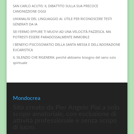
SAN CARLO ACUTIS: IL DIBATTITO SULLA SUA PRECOCE
CANONIZZIONE OGGI
UN’ANALISI DEL LINGUAGGIO AI. UTILE PER RICONOSCERE TESTI
GENERATI DA IA
SEI FERMO EPPURE TI MUOVI AD UNA VELOCITÀ PAZZESCA. MA
POTRESTI ESSERE PARADOSSALMENTE IMMOBILE
I BENEFICI PSICOSOMATICI DELLA SANTA MESSA E DELL’ADORAZIONE
EUCARISTICA
IL SILENZIO CHE RIGENERA: perché abbiamo bisogno del sano ozio
spirituale
Mondocrea
Sito creato da Pier Angelo Piai a solo
scopo amatoriale, con esclusione di
attività professionale e senza scopo
di lucro.