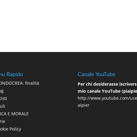
u Rapido
Canale YouTube
NDOCREA: finalità
Per chi desiderasse iscriversi
og
mio canale YouTube (piaipie
http://www.youtube.com/use
isti
aipier
uli
ICA E MORALE
rie
okie Policy