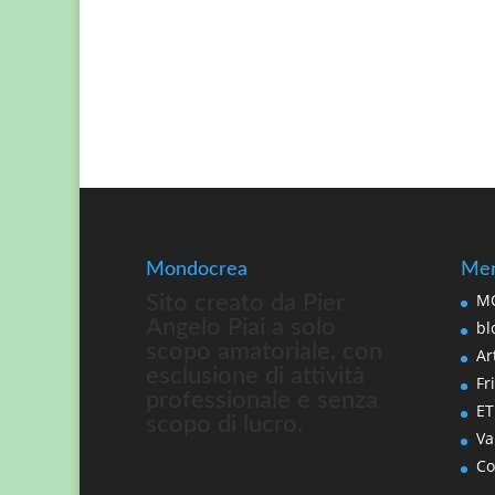
Mondocrea
Men
MO
Sito creato da Pier
Angelo Piai a solo
bl
scopo amatoriale, con
Art
esclusione di attività
Fri
professionale e senza
ET
scopo di lucro.
Va
Co