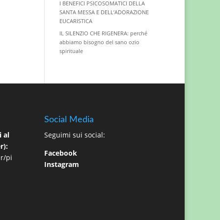
I BENEFICI PSICOSOMATICI DELLA
SANTA MESSA E DELL’ADORAZIONE
EUCARISTICA
IL SILENZIO CHE RIGENERA: perché
abbiamo bisogno del sano ozio
spirituale
Social Media
 al
Seguimi sui social:
r):
Facebook
r/pi
Instagram