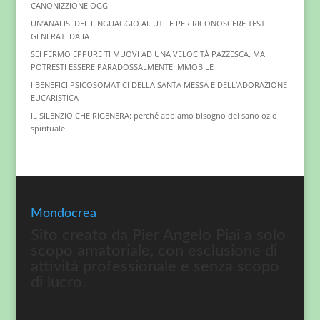
CANONIZZIONE OGGI
UN’ANALISI DEL LINGUAGGIO AI. UTILE PER RICONOSCERE TESTI
GENERATI DA IA
SEI FERMO EPPURE TI MUOVI AD UNA VELOCITÀ PAZZESCA. MA
POTRESTI ESSERE PARADOSSALMENTE IMMOBILE
I BENEFICI PSICOSOMATICI DELLA SANTA MESSA E DELL’ADORAZIONE
EUCARISTICA
IL SILENZIO CHE RIGENERA: perché abbiamo bisogno del sano ozio
spirituale
Mondocrea
Sito creato da Pier Angelo Piai a solo
scopo amatoriale, con esclusione di
attività professionale e senza scopo
di lucro.