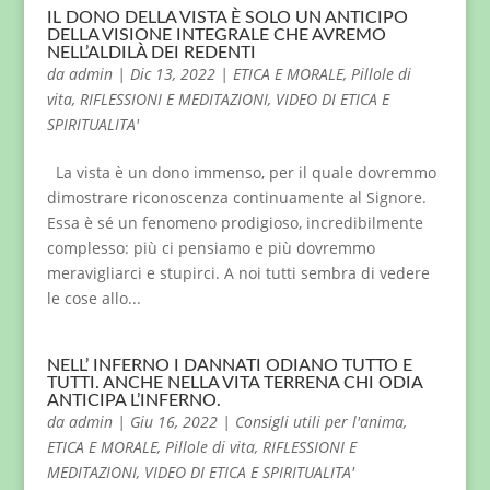
IL DONO DELLA VISTA È SOLO UN ANTICIPO
DELLA VISIONE INTEGRALE CHE AVREMO
NELL’ALDILÀ DEI REDENTI
da
admin
|
Dic 13, 2022
|
ETICA E MORALE
,
Pillole di
vita
,
RIFLESSIONI E MEDITAZIONI
,
VIDEO DI ETICA E
SPIRITUALITA'
La vista è un dono immenso, per il quale dovremmo
dimostrare riconoscenza continuamente al Signore.
Essa è sé un fenomeno prodigioso, incredibilmente
complesso: più ci pensiamo e più dovremmo
meravigliarci e stupirci. A noi tutti sembra di vedere
le cose allo...
NELL’ INFERNO I DANNATI ODIANO TUTTO E
TUTTI. ANCHE NELLA VITA TERRENA CHI ODIA
ANTICIPA L’INFERNO.
da
admin
|
Giu 16, 2022
|
Consigli utili per l'anima
,
ETICA E MORALE
,
Pillole di vita
,
RIFLESSIONI E
MEDITAZIONI
,
VIDEO DI ETICA E SPIRITUALITA'