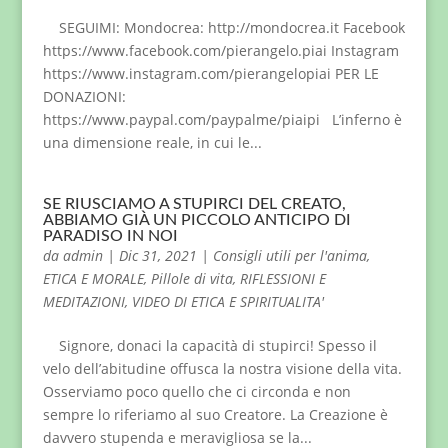
SEGUIMI: Mondocrea: http://mondocrea.it Facebook
https://www.facebook.com/pierangelo.piai Instagram
https://www.instagram.com/pierangelopiai PER LE
DONAZIONI:
https://www.paypal.com/paypalme/piaipi L’inferno è
una dimensione reale, in cui le...
SE RIUSCIAMO A STUPIRCI DEL CREATO,
ABBIAMO GIÀ UN PICCOLO ANTICIPO DI
PARADISO IN NOI
da
admin
|
Dic 31, 2021
|
Consigli utili per l'anima
,
ETICA E MORALE
,
Pillole di vita
,
RIFLESSIONI E
MEDITAZIONI
,
VIDEO DI ETICA E SPIRITUALITA'
Signore, donaci la capacità di stupirci! Spesso il
velo dell’abitudine offusca la nostra visione della vita.
Osserviamo poco quello che ci circonda e non
sempre lo riferiamo al suo Creatore. La Creazione è
davvero stupenda e meravigliosa se la...