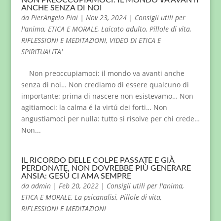
NON PREOCCUPIAMOCI. IL MONDO VA AVANTI
ANCHE SENZA DI NOI
da
PierAngelo Piai
|
Nov 23, 2024
|
Consigli utili per
l'anima
,
ETICA E MORALE
,
Laicato adulto
,
Pillole di vita
,
RIFLESSIONI E MEDITAZIONI
,
VIDEO DI ETICA E
SPIRITUALITA'
Non preoccupiamoci: il mondo va avanti anche
senza di noi… Non crediamo di essere qualcuno di
importante: prima di nascere non esistevamo… Non
agitiamoci: la calma é la virtú dei forti… Non
angustiamoci per nulla: tutto si risolve per chi crede…
Non...
IL RICORDO DELLE COLPE PASSATE E GIÀ
PERDONATE, NON DOVREBBE PIÙ GENERARE
ANSIA: GESÙ CI AMA SEMPRE
da
admin
|
Feb 20, 2022
|
Consigli utili per l'anima
,
ETICA E MORALE
,
La psicanalisi
,
Pillole di vita
,
RIFLESSIONI E MEDITAZIONI