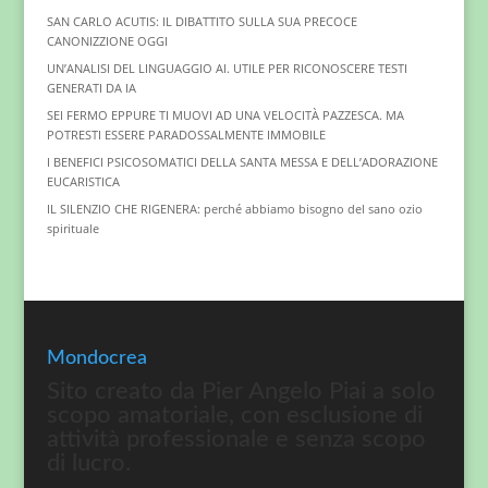
SAN CARLO ACUTIS: IL DIBATTITO SULLA SUA PRECOCE
CANONIZZIONE OGGI
UN’ANALISI DEL LINGUAGGIO AI. UTILE PER RICONOSCERE TESTI
GENERATI DA IA
SEI FERMO EPPURE TI MUOVI AD UNA VELOCITÀ PAZZESCA. MA
POTRESTI ESSERE PARADOSSALMENTE IMMOBILE
I BENEFICI PSICOSOMATICI DELLA SANTA MESSA E DELL’ADORAZIONE
EUCARISTICA
IL SILENZIO CHE RIGENERA: perché abbiamo bisogno del sano ozio
spirituale
Mondocrea
Sito creato da Pier Angelo Piai a solo
scopo amatoriale, con esclusione di
attività professionale e senza scopo
di lucro.