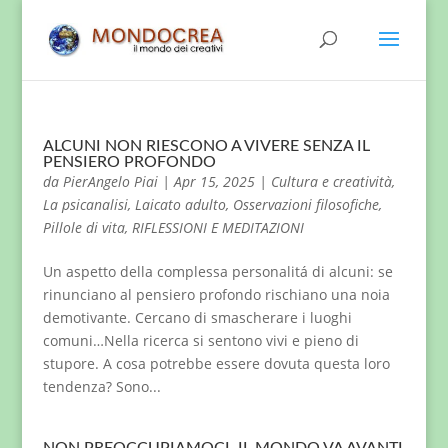
ALCUNI NON RIESCONO A VIVERE SENZA IL
PENSIERO PROFONDO
da
PierAngelo Piai
|
Apr 15, 2025
|
Cultura e creatività
,
La psicanalisi
,
Laicato adulto
,
Osservazioni filosofiche
,
Pillole di vita
,
RIFLESSIONI E MEDITAZIONI
Un aspetto della complessa personalitá di alcuni: se
rinunciano al pensiero profondo rischiano una noia
demotivante. Cercano di smascherare i luoghi
comuni…Nella ricerca si sentono vivi e pieno di
stupore. A cosa potrebbe essere dovuta questa loro
tendenza? Sono...