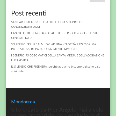
Post recenti
SAN CARLO ACUTIS: IL DIBATTITO SULLA SUA PRECOCE
CANONIZZIONE OGGI
UN’ANALISI DEL LINGUAGGIO AI. UTILE PER RICONOSCERE TESTI
GENERATI DA IA
SEI FERMO EPPURE TI MUOVI AD UNA VELOCITÀ PAZZESCA. MA
POTRESTI ESSERE PARADOSSALMENTE IMMOBILE
I BENEFICI PSICOSOMATICI DELLA SANTA MESSA E DELL’ADORAZIONE
EUCARISTICA
IL SILENZIO CHE RIGENERA: perché abbiamo bisogno del sano ozio
spirituale
Mondocrea
Sito creato da Pier Angelo Piai a solo
scopo amatoriale, con esclusione di