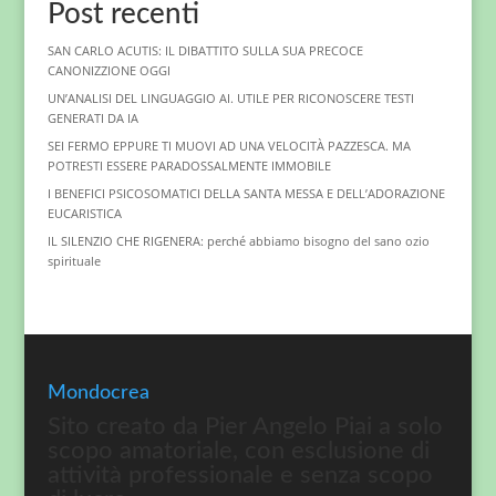
Post recenti
SAN CARLO ACUTIS: IL DIBATTITO SULLA SUA PRECOCE
CANONIZZIONE OGGI
UN’ANALISI DEL LINGUAGGIO AI. UTILE PER RICONOSCERE TESTI
GENERATI DA IA
SEI FERMO EPPURE TI MUOVI AD UNA VELOCITÀ PAZZESCA. MA
POTRESTI ESSERE PARADOSSALMENTE IMMOBILE
I BENEFICI PSICOSOMATICI DELLA SANTA MESSA E DELL’ADORAZIONE
EUCARISTICA
IL SILENZIO CHE RIGENERA: perché abbiamo bisogno del sano ozio
spirituale
Mondocrea
Sito creato da Pier Angelo Piai a solo
scopo amatoriale, con esclusione di
attività professionale e senza scopo