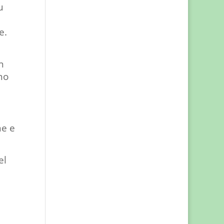
u
e.
n
no
ne e
el