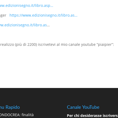
ww.edizionisegno.it/libro.asp…
lager
https://www.edizionisegno.it/libro.as…
w.edizionisegno.it/libro.as
…
realizzo (più di 2200) iscrivetevi al mio canale youtube “piaipier”:
u Rapido
Canale YouTube
NDOCREA: finalità
Per chi desiderasse iscriversi