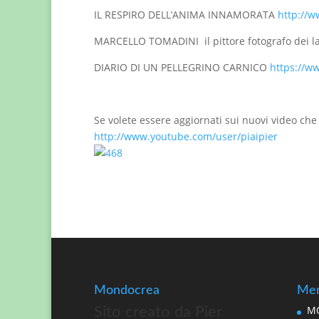
IL RESPIRO DELL’ANIMA INNAMORATA
http://w
MARCELLO TOMADINI il pittore fotografo dei 
DIARIO DI UN PELLEGRINO CARNICO
https://ww
Se volete essere aggiornati sui nuovi video che 
http://www.youtube.com/user/piaipier
Mondocrea
Men
MO
Sito creato da Pier