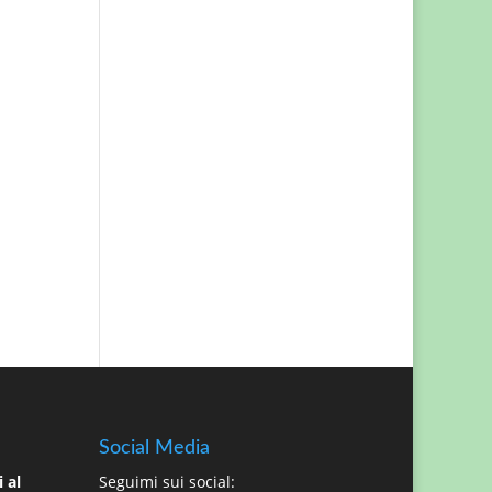
Social Media
 al
Seguimi sui social: