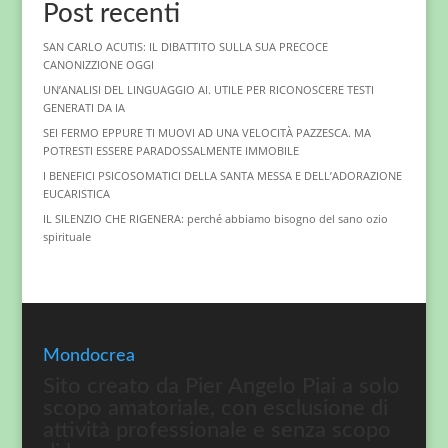
Post recenti
SAN CARLO ACUTIS: IL DIBATTITO SULLA SUA PRECOCE
CANONIZZIONE OGGI
UN’ANALISI DEL LINGUAGGIO AI. UTILE PER RICONOSCERE TESTI
GENERATI DA IA
SEI FERMO EPPURE TI MUOVI AD UNA VELOCITÀ PAZZESCA. MA
POTRESTI ESSERE PARADOSSALMENTE IMMOBILE
I BENEFICI PSICOSOMATICI DELLA SANTA MESSA E DELL’ADORAZIONE
EUCARISTICA
IL SILENZIO CHE RIGENERA: perché abbiamo bisogno del sano ozio
spirituale
Mondocrea
Sito creato da Pier Angelo Piai a solo
scopo amatoriale, con esclusione di
attività professionale e senza scopo