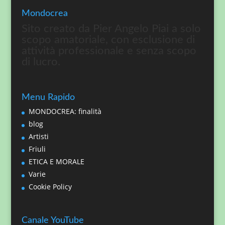
Mondocrea
Sito creato da Pier Angelo Piai a solo
scopo amatoriale, con esclusione di
attività professionale e senza scopo
di lucro.
Menu Rapido
MONDOCREA: finalità
blog
Artisti
Friuli
ETICA E MORALE
Varie
Cookie Policy
Canale YouTube