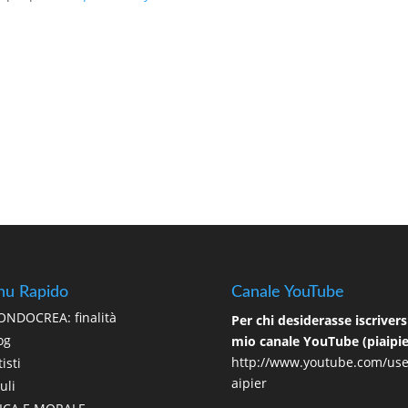
u Rapido
Canale YouTube
NDOCREA: finalità
Per chi desiderasse iscriversi
og
mio canale YouTube (piaipie
http://www.youtube.com/use
isti
aipier
uli