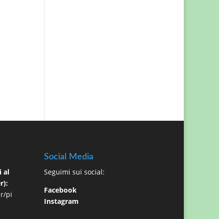
Social Media
 al
Seguimi sui social:
r):
Facebook
r/pi
Instagram