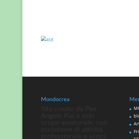
Mondocrea
Men
MO
Sito creato da Pier
Angelo Piai a solo
bl
scopo amatoriale, con
Art
esclusione di attività
Fri
professionale e senza