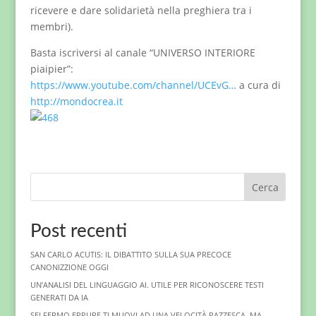
ricevere e dare solidarietà nella preghiera tra i
membri).
Basta iscriversi al canale “UNIVERSO INTERIORE
piaipier”:
https://www.youtube.com/channel/UCEvG…
a cura di
http://mondocrea.it
Cerca
Post recenti
SAN CARLO ACUTIS: IL DIBATTITO SULLA SUA PRECOCE
CANONIZZIONE OGGI
UN’ANALISI DEL LINGUAGGIO AI. UTILE PER RICONOSCERE TESTI
GENERATI DA IA
SEI FERMO EPPURE TI MUOVI AD UNA VELOCITÀ PAZZESCA. MA