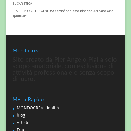
EUCARISTICA
IL SILENZIO CHE RIGENERA: perché abbiamo bisogno del sano ozio
spirituale
Mondocrea
Sito creato da Pier Angelo Piai a solo
scopo amatoriale, con esclusione di
attività professionale e senza scopo
di lucro.
Menu Rapido
MONDOCREA: finalità
blog
Artisti
Friuli