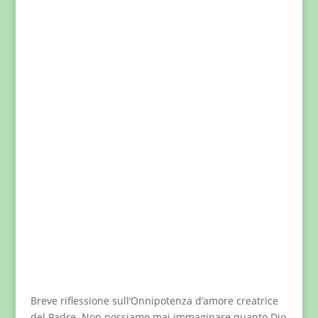
Breve riflessione sull’Onnipotenza d’amore creatrice
del Padre. Non possiamo mai immaginare quanto Dio