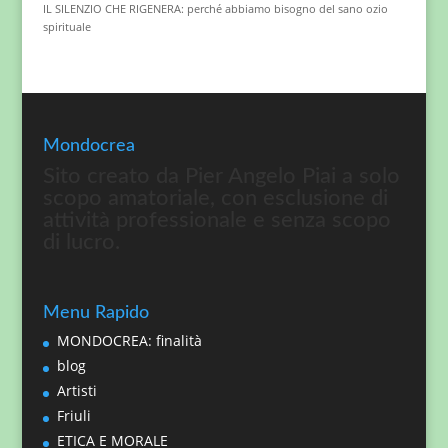
IL SILENZIO CHE RIGENERA: perché abbiamo bisogno del sano ozio
spirituale
Mondocrea
Sito creato da Pier Angelo Piai a solo
scopo amatoriale, con esclusione di
attività professionale e senza scopo
di lucro.
Menu Rapido
MONDOCREA: finalità
blog
Artisti
Friuli
ETICA E MORALE