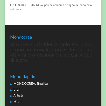
IL SILENZIO CHE RIGENERA: perché abbiamo bisogno del sano ozio
spirituale
Mondocrea
Sito creato da Pier Angelo Piai a solo
scopo amatoriale, con esclusione di
attività professionale e senza scopo
di lucro.
Menu Rapido
MONDOCREA: finalità
blog
Artisti
Friuli