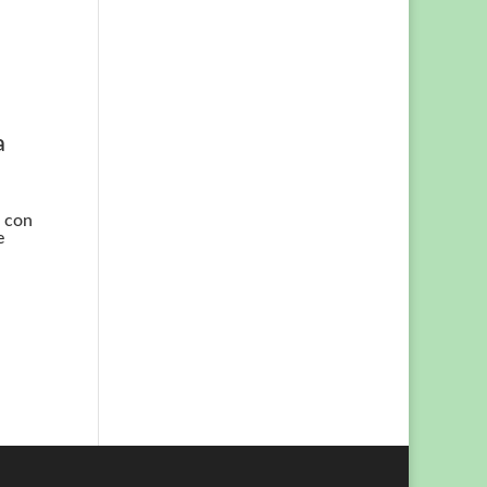
a
e con
e