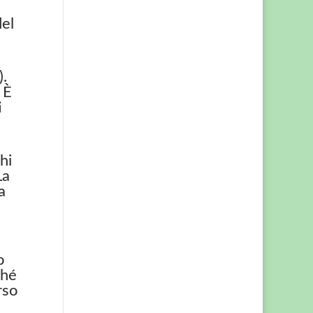
del
).
 È
i
hi
La
a
o
ché
rso