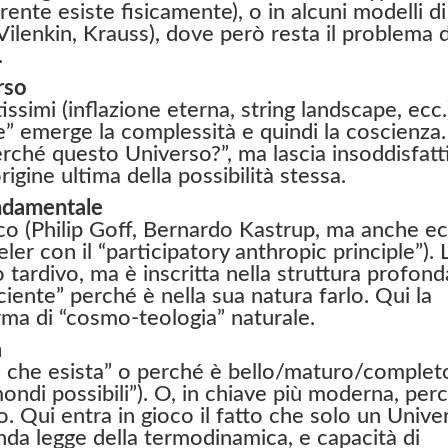
nte esiste fisicamente), o in alcuni modelli di
(Vilenkin, Krauss), dove però resta il problema 
.
rso
ssimi (inflazione eterna, string landscape, ecc.
te” emerge la complessità e quindi la coscienza.
erché questo Universo?”, ma lascia insoddisfatt
rigine ultima della possibilità stessa.
ndamentale
o (Philip Goff, Bernardo Kastrup, ma anche ec
ler con il “participatory anthropic principle”). 
ardivo, ma è inscritta nella struttura profond
sciente” perché è nella sua natura farlo. Qui la
ma di “cosmo-teologia” naturale.
a
e che esista” o perché è bello/maturo/complet
mondi possibili”). O, in chiave più moderna, per
o. Qui entra in gioco il fatto che solo un Unive
nda legge della termodinamica, e capacità di