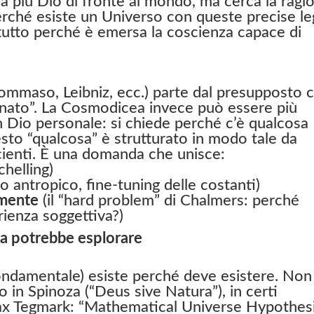
ica più Dio di fronte al mondo, ma cerca la ragi
ché esiste un Universo con queste precise leg
ttutto perché è emersa la coscienza capace di
Tommaso, Leibniz, ecc.) parte dal presupposto 
onato”. La Cosmodicea invece può essere più
n Dio personale: si chiede perché c’è qualcosa
esto “qualcosa” è strutturato in modo tale da
ienti. È una domanda che unisce:
chelling)
io antropico, fine-tuning delle costanti)
 mente
(il “hard problem” di Chalmers: perché
rienza soggettiva?)
a potrebbe esplorare
fondamentale) esiste perché deve esistere. Non
o in Spinoza (“Deus sive Natura”), in certi
ax Tegmark: “Mathematical Universe Hypothes