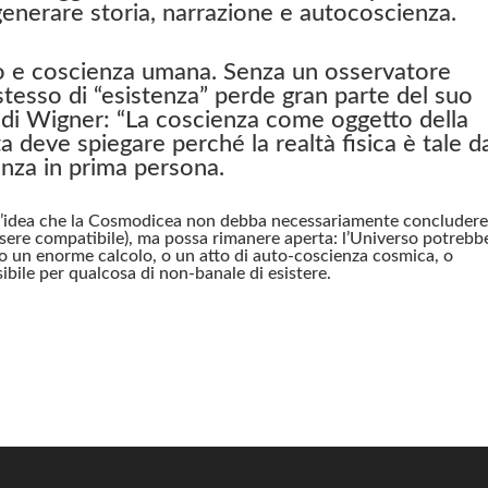
nerare storia, narrazione e autocoscienza.
o e coscienza umana. Senza un osservatore
stesso di “esistenza” perde gran parte del suo
di Wigner: “La coscienza come oggetto della
 deve spiegare perché la realtà fisica è tale d
enza in prima persona.
l’idea che la Cosmodicea non debba necessariamente concluder
ssere compatibile), ma possa rimanere aperta: l’Universo potrebb
, o un enorme calcolo, o un atto di auto-coscienza cosmica, o
bile per qualcosa di non-banale di esistere.