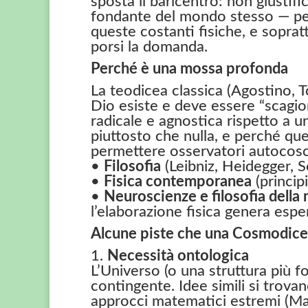
sposta il baricentro: non giustif
fondante del mondo stesso — per
queste costanti fisiche, e sopra
porsi la domanda.
Perché è una mossa profonda
La teodicea classica (Agostino, 
Dio esiste e deve essere “scagi
radicale e agnostica rispetto a u
piuttosto che nulla, e perché qu
permettere osservatori autocosc
•
Filosofia
(Leibniz, Heidegger, S
•
Fisica contemporanea
(princip
•
Neuroscienze e filosofia della
l’elaborazione fisica genera espe
Alcune piste che una Cosmodice
1.
Necessità ontologica
L’Universo (o una struttura più 
contingente. Idee simili si trovan
approcci matematici estremi (M