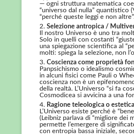
— ogni struttura matematica coere
“universo dal nulla” quantistico 
“perché queste leggi e non altre”
2.
Selezione antropica / Multive
Il nostro Universo è uno tra molti
Solo in quelli con costanti “gius
una spiegazione scientifica al “p
molti: spiega la selezione, non l’o
3.
Coscienza come proprietà fo
Panpsichismo o idealismo cosmic
in alcuni fisici come Pauli o Whee
coscienza non è un epifenomeno t
della realtà. L’Universo “si fa co
Cosmodicea si avvicina a una for
4.
Ragione teleologica o estetic
L’Universo esiste perché è “ben
(Leibniz parlava di “migliore dei 
permette l’emergere di significat
con entropia bassa iniziale, seco