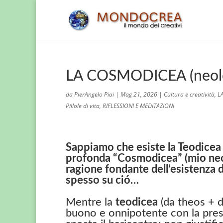
LA COSMODICEA (neolo
da
PierAngelo Piai
|
Mag 21, 2026
|
Cultura e creatività
,
L
Pillole di vita
,
RIFLESSIONI E MEDITAZIONI
Sappiamo che esiste la Teodicea 
profonda “Cosmodicea” (mio neol
ragione fondante dell’esistenza d
spesso su ció…
Mentre la
teodicea
(da theos + di
buono e onnipotente con la prese