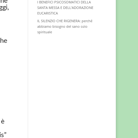
one
I BENEFICI PSICOSOMATICI DELLA
gi,
SANTA MESSA E DELL’ADORAZIONE
EUCARISTICA
IL SILENZIO CHE RIGENERA: perché
abbiamo bisogno del sano ozio
spirituale
che
 è
is”