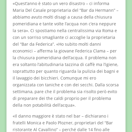
«Quest’anno è stato un vero disastro – ci informa
Maria Del Casale proprietaria del “Bar da Hermann” –
abbiamo avuto molti disagi a causa della chiusura
pomeridiana e tante volte l’acqua non c’era neppure
la sera». Ci spostiamo nella centralissima via Roma e
con un sorriso smagliante ci accoglie la proprietaria
del “Bar da Federica”. «Ho subito molti danni
economici – afferma la giovane Federica Clama – per
la chiusura pomeridiana dell’acqua. Il problema non
era soltanto l’abitudinaria tazzina di caffè ma l’igiene,
soprattutto per quanto riguarda la pulizia dei bagni e
il lavaggio dei bicchieri. Comunque mi ero
organizzata con taniche e con dei secchi. Dalla scorsa
settimana, pare che il problema sia risolto però evito
di preparare dei the caldi proprio per il problema
della non potabilità dell’acqua».
«Il danno maggiore è stato nel bar – dichiarano i
fratelli Monica e Paolo Plozner, proprietari del “Bar
ristorante Al Cavallino” – perché dalle 14 fino alle