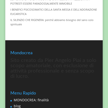
POTRESTI ESSERE PARADOSSALMENTE IMMOBILE
I BENEFICI PSICOSOMATICI DELLA SANTA MESSA E DELL’ADORAZIONE
EUCARISTICA
IL SILENZIO CHE RIGENERA: perché abbiamo bisogno del sano ozio
spirituale
Mondocrea
Sito creato da Pier Angelo Piai a solo
scopo amatoriale, con esclusione di
attività professionale e senza scopo
di lucro.
Menu Rapido
MONDOCREA: finalità
blog