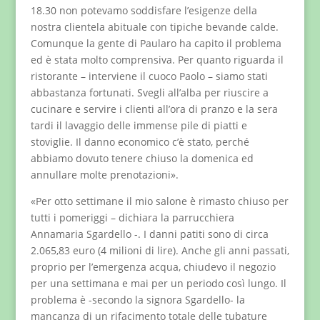
18.30 non potevamo soddisfare l’esigenze della
nostra clientela abituale con tipiche bevande calde.
Comunque la gente di Paularo ha capito il problema
ed è stata molto comprensiva. Per quanto riguarda il
ristorante – interviene il cuoco Paolo – siamo stati
abbastanza fortunati. Svegli all’alba per riuscire a
cucinare e servire i clienti all’ora di pranzo e la sera
tardi il lavaggio delle immense pile di piatti e
stoviglie. Il danno economico c’è stato, perché
abbiamo dovuto tenere chiuso la domenica ed
annullare molte prenotazioni».
«Per otto settimane il mio salone è rimasto chiuso per
tutti i pomeriggi – dichiara la parrucchiera
Annamaria Sgardello -. I danni patiti sono di circa
2.065,83 euro (4 milioni di lire). Anche gli anni passati,
proprio per l’emergenza acqua, chiudevo il negozio
per una settimana e mai per un periodo così lungo. Il
problema è -secondo la signora Sgardello- la
mancanza di un rifacimento totale delle tubature