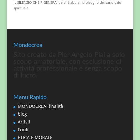
IL SILENZIO CHE RIGENERA: perché abbiamo bisogno del sano ozio
spirituale
Mondocrea
Sito creato da Pier Angelo Piai a solo
scopo amatoriale, con esclusione di
attività professionale e senza scopo
di lucro.
Menu Rapido
MONDOCREA: finalità
blog
Artisti
Friuli
ETICA E MORALE