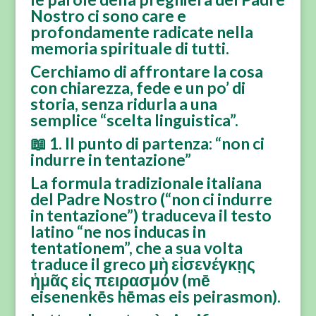
Nostro ci sono care e
profondamente radicate nella
memoria spirituale di tutti.
Cerchiamo di affrontare la cosa
con chiarezza, fede e un po’ di
storia, senza ridurla a una
semplice “scelta linguistica”.
📖 1. Il punto di partenza: “non ci
indurre in tentazione”
La formula tradizionale italiana
del Padre Nostro (“non ci indurre
in tentazione”) traduceva il testo
latino “ne nos inducas in
tentationem”, che a sua volta
traduce il greco μὴ εἰσενέγκῃς
ἡμᾶς εἰς πειρασμόν (mē
eisenenkēs hēmas eis peirasmon).