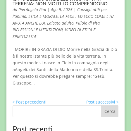
TERRENA: NON MOLTI LO COMPRENDONO
da
PierAngelo Piai
|
Ago 9, 2025
|
Consigli utili per
l'anima
,
ETICA E MORALE
,
LA FEDE : ED ECCO COME L'HA
AVUTA ANCHE LUI
,
Laicato adulto
,
Pillole di vita
,
RIFLESSIONI E MEDITAZIONI
,
VIDEO DI ETICA E
SPIRITUALITA'
MORIRE IN GRAZIA DI DIO Morire nella Grazia di Dio
è il nostro istante più bello della vita terrena. In
questo modo si nasce in Cielo in compagnia degli
aAngeli, dei Santi, della Madonna e della SS.Trinità.
Per questo si dovrebbe pregare sempre: “Gesù,
Giuseppe...
« Post precedenti
Post successivi »
Cerca
Post recenti