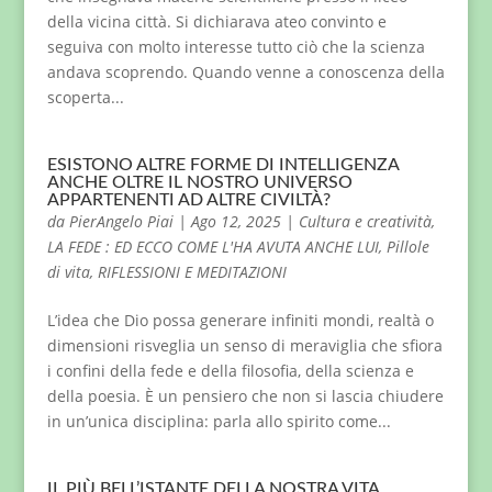
della vicina città. Si dichiarava ateo convinto e
seguiva con molto interesse tutto ciò che la scienza
andava scoprendo. Quando venne a conoscenza della
scoperta...
ESISTONO ALTRE FORME DI INTELLIGENZA
ANCHE OLTRE IL NOSTRO UNIVERSO
APPARTENENTI AD ALTRE CIVILTÀ?
da
PierAngelo Piai
|
Ago 12, 2025
|
Cultura e creatività
,
LA FEDE : ED ECCO COME L'HA AVUTA ANCHE LUI
,
Pillole
di vita
,
RIFLESSIONI E MEDITAZIONI
L’idea che Dio possa generare infiniti mondi, realtà o
dimensioni risveglia un senso di meraviglia che sfiora
i confini della fede e della filosofia, della scienza e
della poesia. È un pensiero che non si lascia chiudere
in un’unica disciplina: parla allo spirito come...
IL PIÙ BELL’ISTANTE DELLA NOSTRA VITA