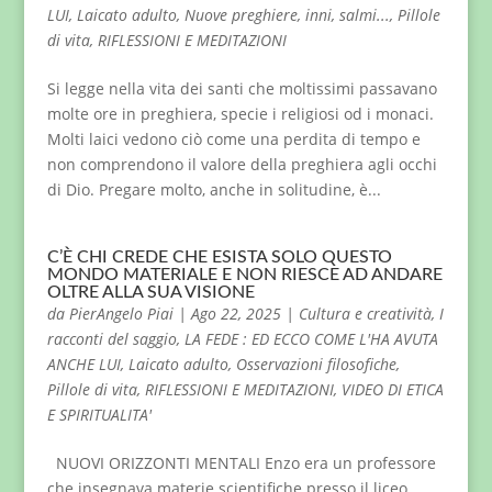
LUI
,
Laicato adulto
,
Nuove preghiere, inni, salmi...
,
Pillole
di vita
,
RIFLESSIONI E MEDITAZIONI
Si legge nella vita dei santi che moltissimi passavano
molte ore in preghiera, specie i religiosi od i monaci.
Molti laici vedono ciò come una perdita di tempo e
non comprendono il valore della preghiera agli occhi
di Dio. Pregare molto, anche in solitudine, è...
C’È CHI CREDE CHE ESISTA SOLO QUESTO
MONDO MATERIALE E NON RIESCE AD ANDARE
OLTRE ALLA SUA VISIONE
da
PierAngelo Piai
|
Ago 22, 2025
|
Cultura e creatività
,
I
racconti del saggio
,
LA FEDE : ED ECCO COME L'HA AVUTA
ANCHE LUI
,
Laicato adulto
,
Osservazioni filosofiche
,
Pillole di vita
,
RIFLESSIONI E MEDITAZIONI
,
VIDEO DI ETICA
E SPIRITUALITA'
NUOVI ORIZZONTI MENTALI Enzo era un professore
che insegnava materie scientifiche presso il liceo