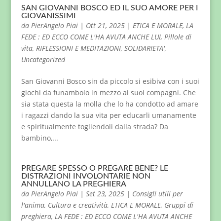
SAN GIOVANNI BOSCO ED IL SUO AMORE PER I
GIOVANISSIMI
da
PierAngelo Piai
|
Ott 21, 2025
|
ETICA E MORALE
,
LA
FEDE : ED ECCO COME L'HA AVUTA ANCHE LUI
,
Pillole di
vita
,
RIFLESSIONI E MEDITAZIONI
,
SOLIDARIETA'
,
Uncategorized
San Giovanni Bosco sin da piccolo si esibiva con i suoi
giochi da funambolo in mezzo ai suoi compagni. Che
sia stata questa la molla che lo ha condotto ad amare
i ragazzi dando la sua vita per educarli umanamente
e spiritualmente togliendoli dalla strada? Da
bambino,...
PREGARE SPESSO O PREGARE BENE? LE
DISTRAZIONI INVOLONTARIE NON
ANNULLANO LA PREGHIERA
da
PierAngelo Piai
|
Set 23, 2025
|
Consigli utili per
l'anima
,
Cultura e creatività
,
ETICA E MORALE
,
Gruppi di
preghiera
,
LA FEDE : ED ECCO COME L'HA AVUTA ANCHE