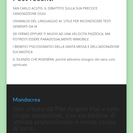
SAN CARLO ACUTIS: IL DIBATTITO SULLA SUA PRECOCE
CANONIZZIONE OGGI
UN’ANALISI DEL LINGUAGGIO AI. UTILE PER RICONOSCERE TESTI
GENERATI DA IA
SEI FERMO EPPURE TI MUOVI AD UNA VELOCITÀ PAZZESCA. MA
POTRESTI ESSERE PARADOSSALMENTE IMMOBILE
I BENEFICI PSICOSOMATICI DELLA SANTA MESSA E DELL’ADORAZIONE
EUCARISTICA
IL SILENZIO CHE RIGENERA: perché abbiamo bisogno del sano ozio
spirituale
Mondocrea
Sito creato da Pier Angelo Piai a solo
scopo amatoriale, con esclusione di
attività professionale e senza scopo
di lucro.