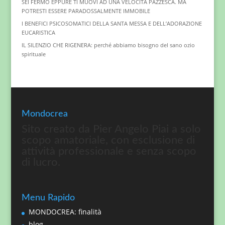
SEI FERMO EPPURE TI MUOVI AD UNA VELOCITÀ PAZZESCA. MA
POTRESTI ESSERE PARADOSSALMENTE IMMOBILE
I BENEFICI PSICOSOMATICI DELLA SANTA MESSA E DELL’ADORAZIONE
EUCARISTICA
IL SILENZIO CHE RIGENERA: perché abbiamo bisogno del sano ozio
spirituale
Mondocrea
Sito creato da Pier Angelo Piai a solo
scopo amatoriale, con esclusione di
attività professionale e senza scopo
di lucro.
Menu Rapido
MONDOCREA: finalità
blog